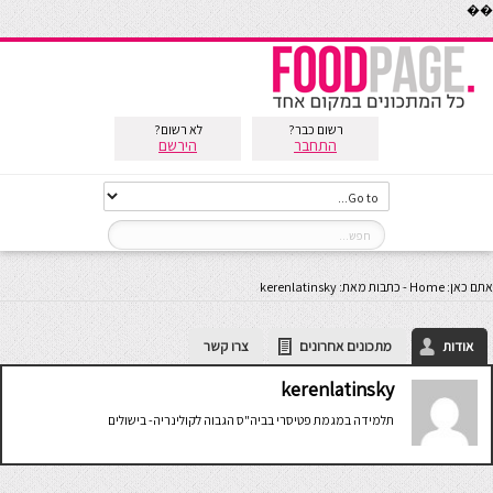
��
רשום כבר?
לא רשום?
התחבר
הירשם
אתם כאן:
Home
-
כתבות מאת: kerenlatinsky
אודות
מתכונים אחרונים
צרו קשר
kerenlatinsky
תלמידה במגמת פטיסרי בביה"ס הגבוה לקולינריה- בישולים