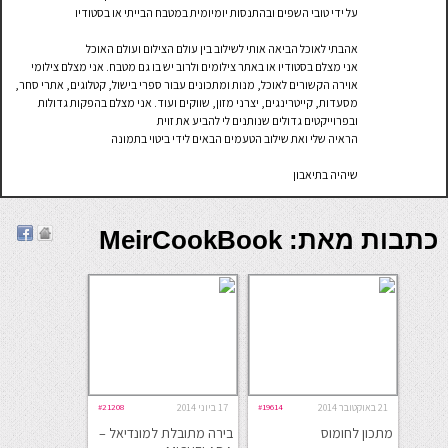
על ידי טובי השפים ובהתנסות יומיומית במטבח הבייתי או בסטודיו
אהבתי לאוכל הביאה אותי לשילוב בין עולם הצילום ועולם האוכל
אני מצלם בסטודיו או באתר צילומים ולרוב יש בו גם מטבח. אני מצלם צילומי
אוירה הקשורים לאוכל, מנות ומתכונים עבור ספרי בישול, קטלוגים, אתרי סחר,
מסעדות, קייטרינגים, יצרני מזון, שווקים ועוד. אני מצלם בהפקות גדולות
ובפרוייקטים גדולים שנותנים לי להביע את זוית
הראיה שלי ואת שילוב הטעמים הבאים לידי ביטוי בתמונה
שיהיה בתיאבון
כתבות מאת: MeirCookBook
21 באוקטובר 2014
#19614
17 ביוני 2014
#21208
מתכון לחומוס
בירה מתובלת למונדיאל –