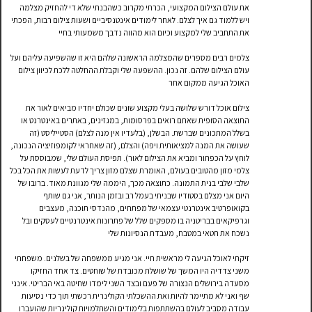
את עולם הצילום המקצועי, הכרתי מקרוב כשהבנתי שלא די להחזיק מצלמה
ויש ללמוד גם איך לצלם. לאחר לימודים אינטנסיביים ושעות צילום רבות, הפכתי
את התחביב שלי למקצוע וכיום הוא מהווה נדבך משמעותי בחיי
צלמים רבים מספרים שהמצלמה הראשונה שלהם היא זו שהשפיעה עליהם ועל
עולם הצילום שלהם. זה נכון. ההשפעה שלי וקבלת ההחלטה ללכת לכיוון צילום
האוכל הגיעה ממקום אחר
צילום אוכל דורש שלושה בעלי מקצוע שונים שכולם יחדיו מביאים לאור את
התוצאה הסופית שאתם רואים בפרסומות, במגזינים, באתרים באינטרנט או
בשלל המתכונים שברשת. הבשלן, (בלעדיו אין מנה לצלם) הסטייליסט (זה
שעושה את המנה למציאותית ויפה) והצלם, (זה שאחראי לקומפוזיציה הנכונה,
לוחץ על הכפתור ומביא את הצילום לאור). תפיסת העולם שלי, שמבוססת על
צלמי מזון מהטובים בעולם, האומרת שצלם מזון צריך לדעת לעשות את הכל בכל
שלבי שלבי בנית התמונה. כתוצאה מכך, היממה שלי מגוונת מאוד. ברובו של
היום אני מצלם בסטודיו שבניתי בעמל רב ובזמן הנותר, אני גם שותף
בקואופרטיב אינטרנטי עצמאי של מפתחים, מהנדסי תוכנה, מעצבים
וגרפיקאים בבריטניה בו מספקים שלל של פתרונות אינטרנטיים לעסקים ובל
נשכח את חטאי במטבח, מעבדת הנסיונות שלי
זיקתי לאוכל הגיעה לי מראשית חיי. אני מגיע ממשפחה של בשלנים. משפחתי
משני צדדיה היו המשך של שושלת מכובדת של שוחטים. צד אחד החזיקו
מסעדה בירושלים הנצורה של פעם ובצד השני לימדו שחיטה באי הבריטי. אינני
שף ואני לא מתיימר להיות ואת ההשכלתי הקולינרית רכשתי תוך כדי נסיעות
עבודה מסביב לעולם בהשתתפות בלימודים והשתלמויות קולינריות שהועברו