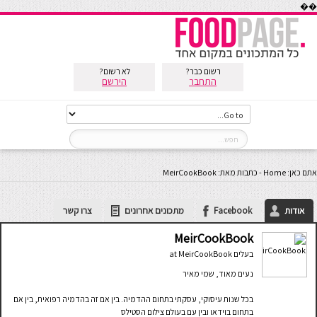
��
רשום כבר?
לא רשום?
התחבר
הירשם
אתם כאן:
Home
-
כתבות מאת: MeirCookBook
אודות
Facebook
מתכונים אחרונים
צרו קשר
MeirCookBook
בעלים
at
MeirCookBook
נעים מאוד, שמי מאיר
בכל שנות עיסוקי, עסקתי בתחום ההדמיה. בין אם זה בהדמיה רפואית, בין אם
בתחום בוידאו ובין עם בעולם צילום הסטילס