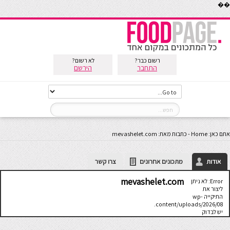
��
רשום כבר?
לא רשום?
התחבר
הירשם
אתם כאן:
Home
-
כתבות מאת: mevashelet.com
אודות
מתכונים אחרונים
צרו קשר
mevashelet.com
Error: לא ניתן
ליצור את
התיקייה wp-
content/uploads/2026/08.
יש לבדוק
שתיקיית האב
שלה ניתנת