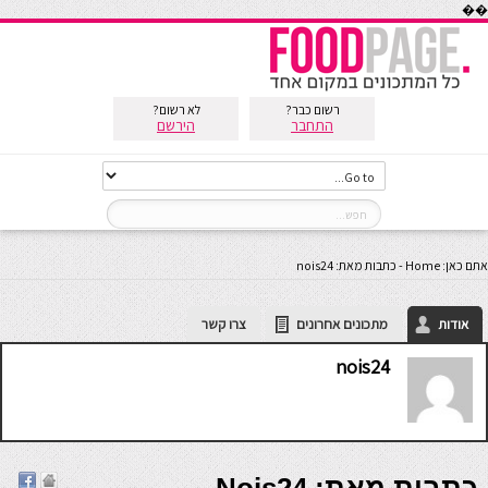
��
רשום כבר?
לא רשום?
התחבר
הירשם
אתם כאן:
Home
-
כתבות מאת: nois24
אודות
מתכונים אחרונים
צרו קשר
nois24