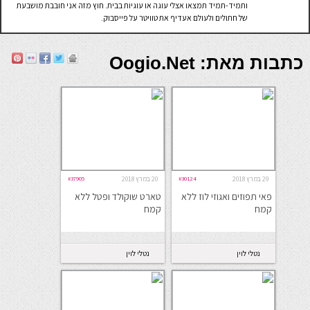
ותמיד-תמיד תמצאו אצלי עוגה או עוגיות בבית. חוץ מזה אני חובבת מושבעת
של חתולים ולעולם אעדיף את טוויטר על פייסבוק.
כתבות מאת: Oogio.net
29 במרץ 2018
#30124
20 במרץ 2018
#37905
פאי תפוזים ואגוזי לוז ללא
טארט שוקולד ופטל ללא
קמח
קמח
נטלי לוין
נטלי לוין