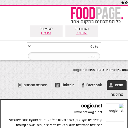
��
רשום כבר?
לא רשום?
התחבר
הירשם
אתם כאן:
Home
-
כתבות מאת: oogio.net
אודות
Facebook
LinkedIn
מתכונים אחרונים
צרו קשר
oogio.net
Owner
at
oogio.net
קונדיטורית מקצועית, צלמת ובעלת הבלוג עוגיו.נט. עוסקת בתוכן אינטרנטי
כבר שנים בתפקידים מגוונים בעולם הקולינריה, חיה ונושמת קינוחים