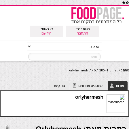
��
רשום כבר?
לא רשום?
התחבר
הירשם
אתם כאן:
Home
-
כתבות מאת: orlyhermesh
אודות
מתכונים אחרונים
צרו קשר
orlyhermesh