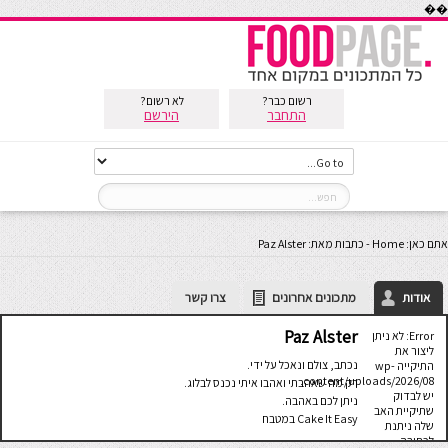
��
רשום כבר?
לא רשום?
התחבר
הירשם
אתם כאן:
Home
-
כתבות מאת: Paz Alster
אודות
מתכונים אחרונים
צרו קשר
Paz Alster
Error: לא ניתן
ליצור את
נכתב, צולם ונאכל על ידי.
התיקייה wp-
content/uploads/2026/08.
רק מה שאהבתי ואהבו איתי נכנס לבלוג.
יש לבדוק
ניתן לכם באהבה.
שתיקיית האב
Cake It Easy במטבח
שלה ניתנת
לכתיבה.