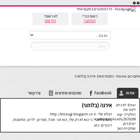
��
רשום כבר?
לא רשום?
התחבר
הירשם
אתם כאן:
Home
-
כתבות מאת: אירנה (בלוזוגי)
אודות
Facebook
מתכונים אחרונים
צרו קשר
אירנה (בלוזוגי)
Error: לא ניתן
ליצור את
הבלוג שלי - http://blozugi.blogspot.co.il .
התיקייה wp-
content/uploads/2026/08.
ולמה בלוזוגי? כי הוא לא רק שלי, הוא זוגי. אוכל, ספרים, ילדים, מחשבות,
יש לבדוק
דיבורים. בזוג.
שתיקיית האב
שלה ניתנת
לכתיבה.