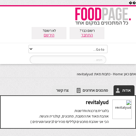
��
רשום כבר?
לא רשום?
התחבר
הירשם
אתם כאן:
Home
-
כתבות מאת: revitalyud
אודות
מתכונים אחרונים
צרו קשר
revitalyud
בלוגרית צרכנות וחדשנות.
אוהבת מאוד את המטבח, מתכונים, קולנריה והגשה.
הכי אני אוהבת מתכונים קלילים! מהירים לביצוע! וטעימים:)