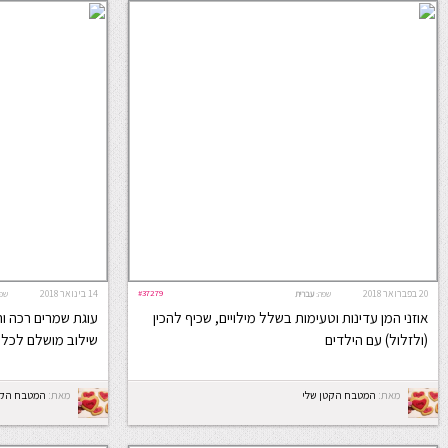
20 בפברואר 2018
#37279
14 בינואר 2018
שפה:
עברית
שפ
אוזני המן עדינות וטעימות בשלל מילויים, שכיף להכין
עוגת שמרים רכה ור
(ולזלול) עם הילדים
שילוב מושלם לכל 
מאת:
המטבח הקטן שלי
מאת:
המטבח הקט