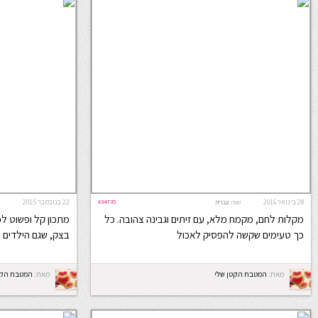
28 בינואר 2016
#34735
22 בנובמבר 2015
שפה:
עברית
מקלות לחם, מקמח מלא, עם זיתים וגבינה צהובה. כל
מתכון קל ופשוט לפ
כך טעימים שקשה להפסיק לאכול
בצק, שגם הילדים י
מאת:
המטבח הקטן שלי
מאת:
המטבח הקט