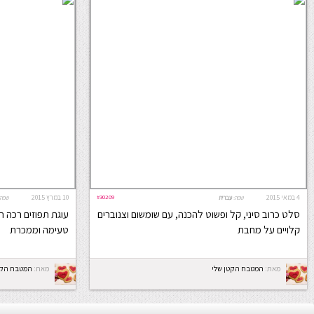
4 במאי 2015
#30209
10 במרץ 2015
שפה:
עברית
שפה:
סלט כרוב סיני, קל ופשוט להכנה, עם שומשום וצנוברים
עוגת תפוזים רכה ר
קלויים על מחבת
טעימה וממכרת
מאת:
המטבח הקטן שלי
מאת:
המטבח הקט