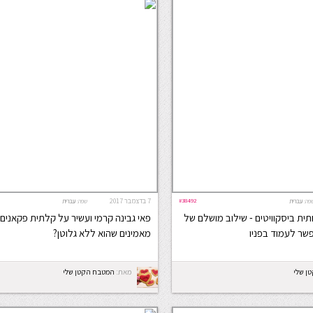
#38492
7 בדצמבר 2017
פה:
עברית
שפה:
עברית
חתית ביסקוויטים - שילוב מושלם של
פאי גבינה קרמי ועשיר על קלתית פקאנים 
שר לעמוד בפניו
מאמינים שהוא ללא גלוטן?
ן שלי
מאת:
המטבח הקטן שלי