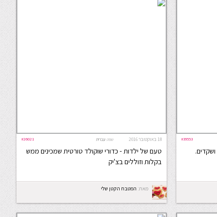
#39553
18 באוקטובר 2016
#26021
שפה:
עברית
ושקדים.
טעם של ילדות - כדורי שוקולד טורטית שמכינים ממש
בקלות וזוללים בצ'יק
מאת:
המטבח הקטן שלי