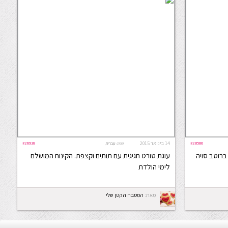
#28580
14 בינואר 2015
#26938
שפה:
עברית
ברוטב סויה
עוגת טורט חגיגית עם תותים וקצפת. הקינוח המושלם
לימי הולדת
מאת:
המטבח הקטן שלי