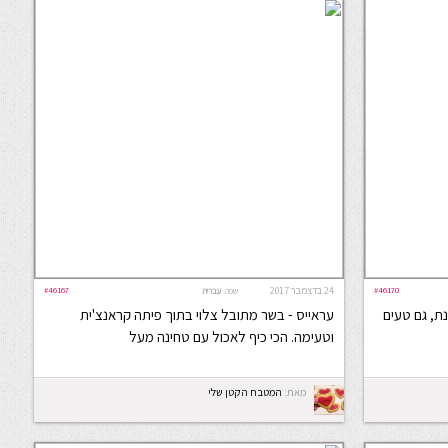
#46170
24 בדצמבר 2017
#46167
שפה:
עברית
ת, גם טעים
עראייס - בשר מתובל צלוי בתוך פיתה קראנצ'ית
וטעימה. הכי כיף לאכול עם טחינה מעל
מאת:
המטבח הקטן שלי