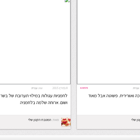
#28578
8 במרץ 2015
עברית
שפה:
עברית
כה ואוורירית. פשוטה אבל מאוד
לחמניות עגולות במילוי תערובת של בשר 
ושום. ארוחה שלמה בלחמניה
ן שלי
מאת:
המטבח הקטן שלי