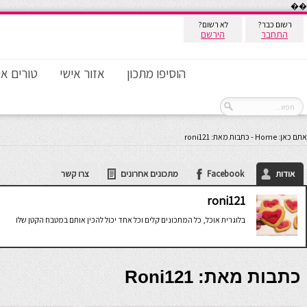
��
רשום כבר?
לא רשום?
התחבר
הירשם
הוסיפו מתכון
אזור אישי
טורים אי
אתם כאן:
Home
-
כתבות מאת: roni121
אודות
Facebook
מתכונים אחרונים
צרו קשר
roni121
בלוגרית אוכל, כל המתכונים קלים וכל אחד יכול להכין אותם במטבח הקטן שלו
כתבות מאת: Roni121