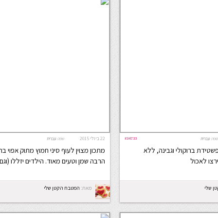
#34733
22 ביולי 2015
שפה:
עברית
שפה:
עברית
שטידת ברוקולי וגבינה, ללא
מתכון מצוין לעוף סיני חמוץ מתוק אפוי בתנ
רצו לאכול
הרבה שמן וטעים מאוד. הילדים יזללו (וגם
ן שלי
מאת:
המטבח הקטן שלי