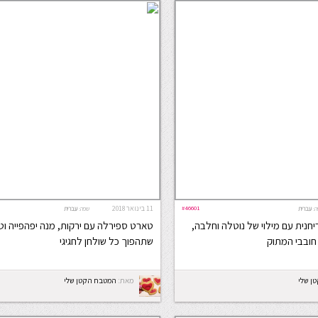
#46601
11 בינואר 2018
ה:
עברית
שפה:
עברית
יחנית עם מילוי של נוטלה וחלבה,
טארט ספירלה עם ירקות, מנה יפהפייה ו
חובבי המתוק
שתהפוך כל שולחן לחגיגי
ן שלי
מאת:
המטבח הקטן שלי