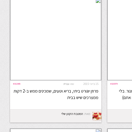
#32079
15 ביוני 2015
#31346
שפה:
עברית
ור. בלי
פרוזן יוגורט ביתי, בריא וטעים, שמכינים ממש ב-2 דקות
 אתם)
ממצרכים שיש בבית
מאת:
המטבח הקטן שלי