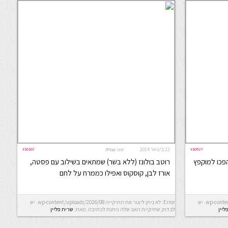
#10927
22 בינואר 2014
#16167
שפה:
עברית
הפכו למוקפץ
רוטב בולונז (ללא בשר) שמתאים בשילוב עם פסטה,
אורז לבן, קוסקוס ואפילו כממרח על לחם
Error: לא ניתן ליצור את התיקייה wp-content/uploads/2026/08. יש
Error: לא ניתן ליצור את התיקייה wp-content/uploads/2026/08. יש
ליין
לבדוק שתיקיית האב שלה ניתנת לכתיבה.
מאת:
שרית פליין