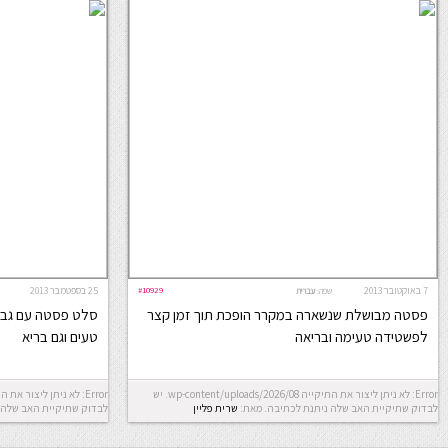
7 באוקטובר 2013
#10929
25 בספטמבר 2013
שפה:
עברית
פסטה מבושלת שנשארה במקרר הופכת תוך זמן קצר
סלט פסטה עם גבינו
לפשטידה טעימה ובריאה
טעים וגם בריא
Error: לא ניתן ליצור את התיקייה wp-content/uploads/2026/08. יש
לבדוק שתיקיית האב שלה ניתנת לכתיבה.
מאת:
שרית פליין
לבדוק שתיקיית האב שלה 