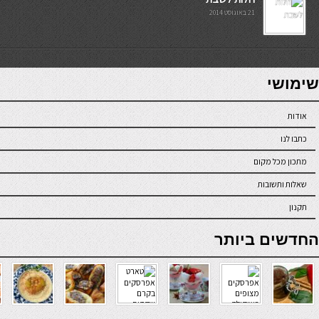
21 באוגוסט 2014
7slots
seriöse online casinos österreich
שימושי
אודות
כתבו לנו
מתכון מכל מקום
שאלות ותשובות
תקנון
online casino
החדשים ביותר