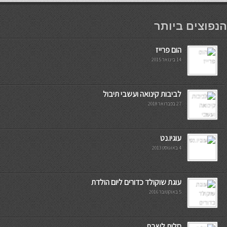
мостбет кг
הנפוצים ביותר
הום פרייז
14 בינואר 2015
לביבות קינואה ועשבי תיבול
27 בפברואר 2018
עוגיו.נט
4 באוגוסט 2013
עוגת שוקולד כדורים ליום הולדת
5 באוקטובר 2016
חלות לשבת