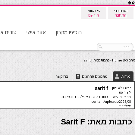
��
רשום כבר?
לא רשום?
התחבר
הירשם
הוסיפו מתכון
אזור אישי
טורים אי
אתם כאן:
Home
-
כתבות מאת: sarit f
אודות
מתכונים אחרונים
צרו קשר
sarit f
Error: לא ניתן
ליצור את
כותבת אתכם בשבילכם. גם במטבח.
התיקייה wp-
content/uploads/2026/08.
יש לבדוק
שתיקיית האב
שלה ניתנת
לכתיבה.
כתבות מאת: Sarit F