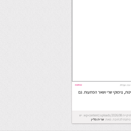
#10932
שפה:
עברית
ת, צימוקי שרי ושאר הפתעות. גם
Error: לא ניתן ליצור את התיקייה wp-content/uploads/2026/08. יש
ניתנת לכתיבה.
מאת:
שרית פליין