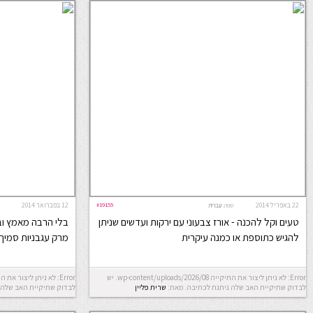
22 באפריל 2014
#19155
12 בפברואר 2014
שפה:
עברית
טעים וקל להכנה - אורז צבעוני עם ירקות ועדשים שניתן
בלי הרבה מאמץ ובל
להגיש כתוספת או כמנה עיקרית
מרק עגבניות סמיך
Error: לא ניתן ליצור את התיקייה wp-content/uploads/2026/08. יש
לבדוק שתיקיית האב שלה ניתנת לכתיבה.
מאת:
שרית פליין
לבדוק שתיקיית האב שלה 