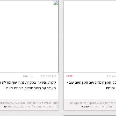
#15199
27 בינואר 2014
שפה:
עברית
שפה:
עברית
י המון חומרים ועם המון טעם טוב -
ירקות שנשארו במקרר, נתחי עוף ונודלס 
 ומנחם
מעולה עם רוטב חמאת בוטנים וקארי
Error: לא ניתן ליצור את התיקייה wp-content/uploads/2026/08. יש
ניתנת לכתיבה.
מאת:
שרית פליין
לבדוק שתיקיית האב שלה ניתנת לכתיבה.
מאת:
שרית פ