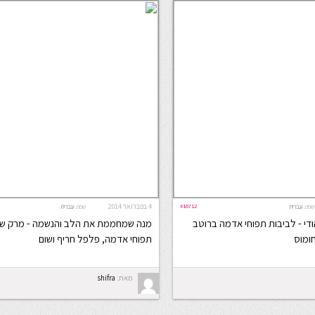
#16712
4 בפברואר 2014
שפה:
עברית
שפה:
עברית
י - לביבות תפוחי אדמה ברוטב
מנה שמחממת את הלב והנשמה - מרק שע
חומוס
תפוחי אדמה, פלפל חריף ושום
מאת:
shifra