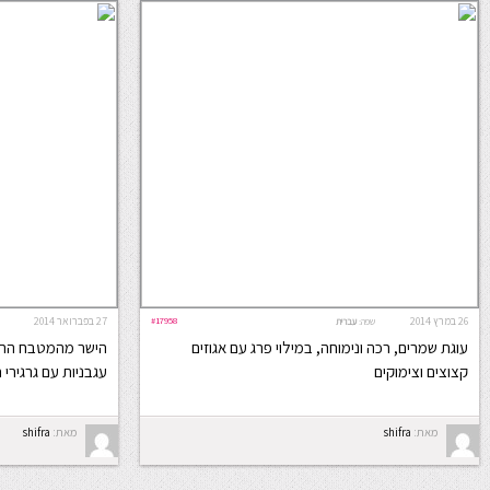
26 במרץ 2014
#17958
27 בפברואר 2014
שפה:
עברית
עוגת שמרים, רכה ונימוחה, במילוי פרג עם אגוזים
הישר מהמטבח ההוד
קצוצים וצימוקים
עגבניות עם גרגירי 
מאת:
shifra
מאת:
shifra