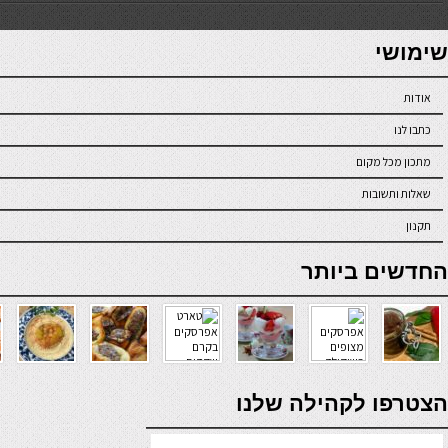
7slots
seriöse online casinos österreich
שימושי
אודות
כתבו לנו
מתכון מכל מקום
שאלות ותשובות
תקנון
online casino
החדשים ביותר
verde casino
הצטרפו לקהילה שלנו