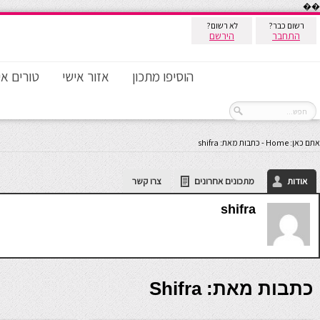
��
רשום כבר?
לא רשום?
התחבר
הירשם
הוסיפו מתכון
אזור אישי
טורים אי
אתם כאן:
Home
-
כתבות מאת: shifra
אודות
מתכונים אחרונים
צרו קשר
shifra
כתבות מאת: Shifra