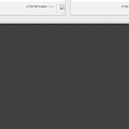
קלרה
מאת:
המטבח של קלרה