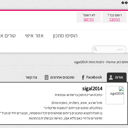
��
רשום כבר?
לא רשום?
התחבר
הירשם
הוסיפו מתכון
אזור אישי
טורים אי
אתם כאן:
Home
-
כתבות מאת: sigal2014
אודות
Facebook
מתכונים אחרונים
צרו קשר
sigal2014
כתיבת ועריכת תוכן ברשת
at
עצמאית
סיגל שרגא, אמא, בשלנית, כותבת מהלב
בעלת בלוג מתכונים בייתים "המטבח של קלרה"
בו תוכלו למצוא מתכונים בייתים שמתאימים לכל המשפחה, מבוגרים וילדים מגיל "
וסיפורים על חיי כאם (ללא אם), כאישה וכבשלנית בהתהוות