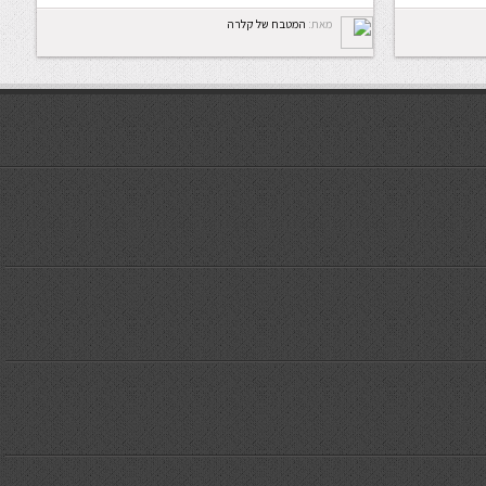
מאת:
המטבח של קלרה