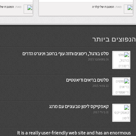
מאת:
המטבח של קלרה
מאת:
המטבח של 
мостбет кг
הנפוצים ביותר
סלט בורגול, רימונים וחזה עוף ברוטב ויניגרט הדרים
16 בספטמבר 2015
סלטים בריאים ודיאטטיים
11 במאי 2015
קאפקייקס לימון טבעוניים עם מרנג
31 ביולי 2017
It is a really user-friendly web site and has an enormous