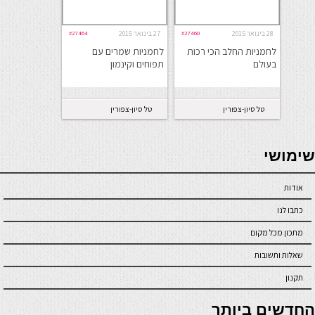
28 בינואר 2015
#27460
27 בינואר 2015
#27464
לחמניות החלב הכי רכות
לחמניות שמרים עם
בעולם
תפוחים וקינמון
טל סיון-צפורין
טל סיון-צפורין
seriöse online casinos österreich
שימושי
אודות
כתבו לנו
מתכון מכל מקום
שאלות ותשובות
תקנון
online casino
החדשים ביותר