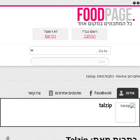
��
רשום כבר?
לא רשום?
התחבר
הירשם
אתם כאן:
Home
-
כתבות מאת: talzip
אודות
Facebook
מתכונים אחרונים
צרו קשר
talzip