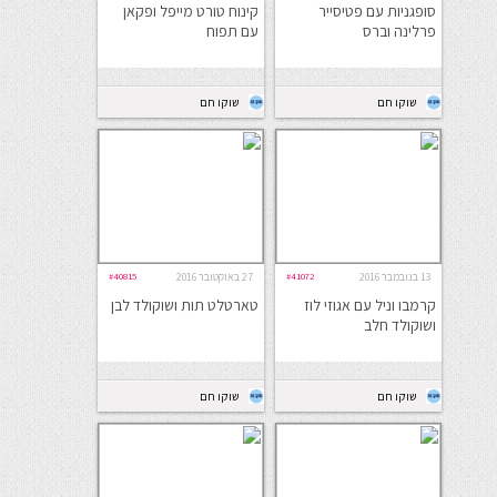
סופגניות עם פטיסייר
קינוח טורט מייפל ופקאן
פרלינה וברס
עם תפוח
שוקו חם
שוקו חם
13 בנובמבר 2016
#41072
27 באוקטובר 2016
#40815
קרמבו וניל עם אגוזי לוז
טארטלט תות ושוקולד לבן
ושוקולד חלב
שוקו חם
שוקו חם