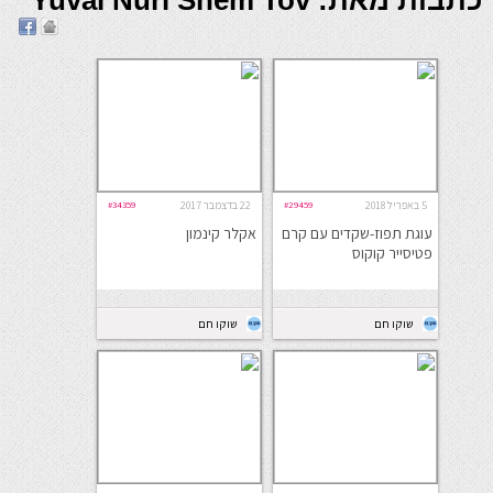
כתבות מאת: Yuval Nuri Shem Tov
5 באפריל 2018
#29459
22 בדצמבר 2017
#34359
עוגת תפוז-שקדים עם קרם
אקלר קינמון
פטיסייר קוקוס
שוקו חם
שוקו חם