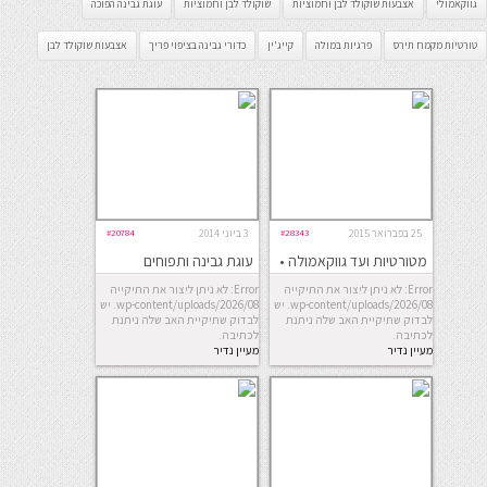
גווקאמולי
אצבעות שוקולד לבן וחמוציות
שוקולד לבן וחמוציות
עוגת גבינה הפוכה
טורטיות מקמח תירס
פרגיות במולה
קייג'ין
כדורי גבינה בציפוי פריך
אצבעות שוקולד לבן
25 בפברואר 2015
#28343
3 ביוני 2014
#20784
מטורטיות ועד גווקאמולה •
עוגת גבינה ותפוחים
ויוה לה מקסיקו
מקורמלים
Error: לא ניתן ליצור את התיקייה
Error: לא ניתן ליצור את התיקייה
wp-content/uploads/2026/08. יש
wp-content/uploads/2026/08. יש
לבדוק שתיקיית האב שלה ניתנת
לבדוק שתיקיית האב שלה ניתנת
לכתיבה.
לכתיבה.
מעיין נדיר
מעיין נדיר