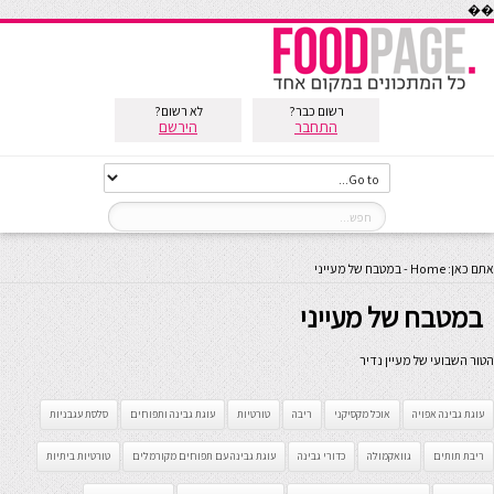
��
רשום כבר?
לא רשום?
התחבר
הירשם
אתם כאן:
Home
-
במטבח של מעייני
במטבח של מעייני
הטור השבועי של מעיין נדיר
עוגת גבינה אפויה
אוכל מקסיקני
ריבה
טורטיות
עוגת גבינה ותפוחים
סלסת עגבניות
ריבת תותים
גוואקמולה
כדורי גבינה
עוגת גבינה עם תפוחים מקורמלים
טורטיות ביתיות