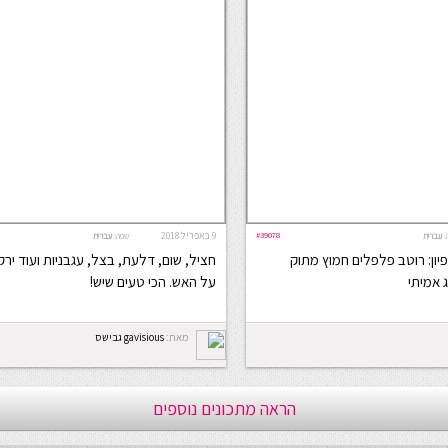
#39078
9 באפריל 2018
:
עברית
שפה:
עברית
ון: רוטב פלפלים חמוץ מתוק
חציל, שום, דלעת, בצל, עגבניות ועוד ירק
 אמיתי
על האש. הכי טעים שיש!
מאת:
gavisious גבישס
הראה מתכונים נוספים