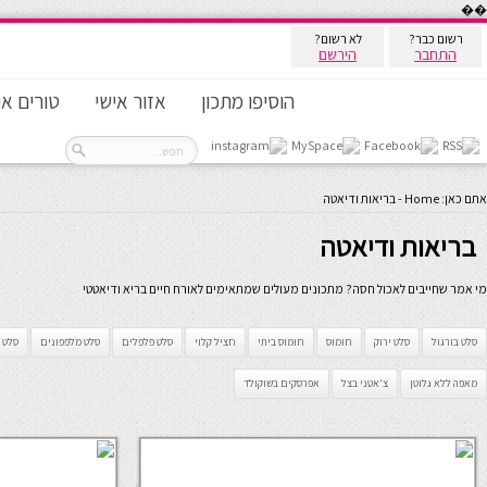
��
רשום כבר?
לא רשום?
התחבר
הירשם
הוסיפו מתכון
אזור אישי
טורים אי
אתם כאן:
Home
-
בריאות ודיאטה
בריאות ודיאטה
מי אמר שחייבים לאכול חסה? מתכונים מעולים שמתאימים לאורח חיים בריא ודיאטטי
סלט בורגול
סלט ירוק
חומוס
חומוס ביתי
חציל קלוי
סלט פלפלים
סלט מלפפונים
סלט 
מאפה ללא גלוטן
צ'אטני בצל
אפרסקים בשוקולד