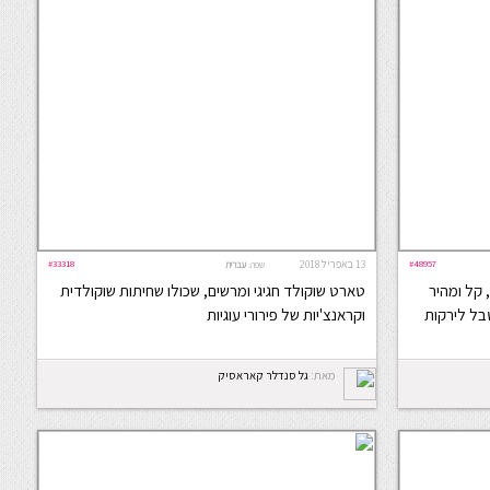
#48957
13 באפריל 2018
#33318
שפה:
עברית
 קל ומהיר
טארט שוקולד חגיגי ומרשים, שכולו שחיתות שוקולדית
בל לירקות
וקראנצ'יות של פירורי עוגיות
מאת:
גל סנדלר קאראסיק