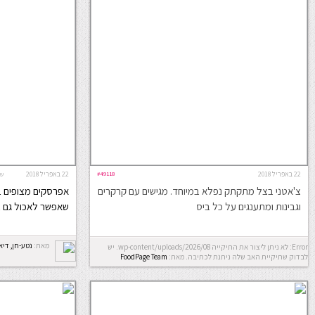
22 באפריל 2018
#49118
22 באפריל 2018
שפ
צ'אטני בצל מתקתק נפלא במיוחד. מגישים עם קרקרים
אפרסקים מצופים בש
וגבינות ומתענגים על כל ביס
שאפשר לאכול גם 
מאת:
נטע-חן, דיא
Error: לא ניתן ליצור את התיקייה wp-content/uploads/2026/08. יש
לבדוק שתיקיית האב שלה ניתנת לכתיבה.
מאת:
FoodPage Team