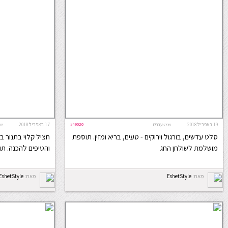
19 באפריל 2018
#49020
17 באפריל 2018
שפה:
עברית
שפ
סלט עדשים, בורגול וירוקים - טעים, בריא ומזין. תוספת
חציל קלוי בתנור ב
מושלמת לשולחן החג
והטיפים להכנה. ת
מאת:
EshetStyle
מאת:
EshetStyle