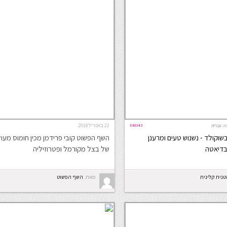
#38343
22 באפריל 2018
ה:
עברית
וקולד - נשנוש טעים ומרענן
השף הפשוט קובי פרידמן מכין חומוס מעו
בדיאטה
של בצל מקורמל ופטרוזיליה
טנית קלינית
מאת:
השף הפשוט