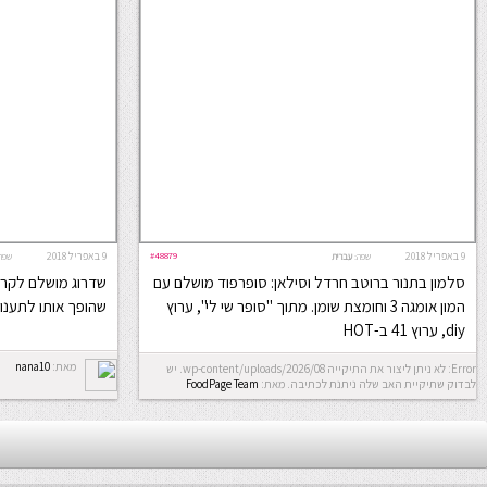
9 באפריל 2018
#48879
9 באפריל 2018
שפה:
עברית
שפה
סלמון בתנור ברוטב חרדל וסילאן: סופרפוד מושלם עם
שדרוג מושלם לקרפי
המון אומגה 3 וחומצת שומן. מתוך "סופר שי לי", ערוץ
שהופך אותו לתענוג
diy, ערוץ 41 ב-HOT
מאת:
nana10
Error: לא ניתן ליצור את התיקייה wp-content/uploads/2026/08. יש
לבדוק שתיקיית האב שלה ניתנת לכתיבה.
מאת:
FoodPage Team