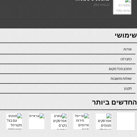
22 במאי 2013
7slots
seriöse online casinos österreich
שימושי
אודות
כתבו לנו
מתכון מכל מקום
שאלות ותשובות
תקנון
online casino
החדשים ביותר