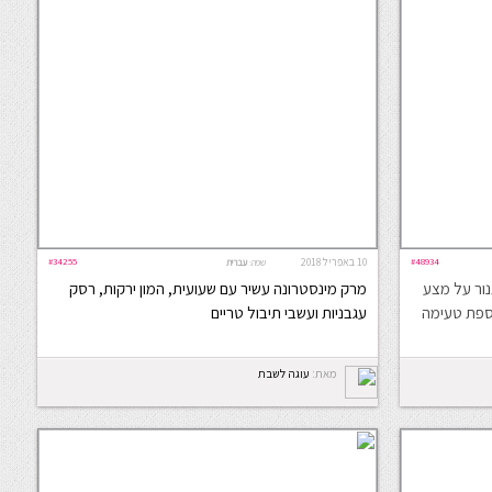
#48934
10 באפריל 2018
#34255
שפה:
עברית
נור על מצע
מרק מינסטרונה עשיר עם שעועית, המון ירקות, רסק
וספת טעימה
עגבניות ועשבי תיבול טריים
מאת:
עוגה לשבת