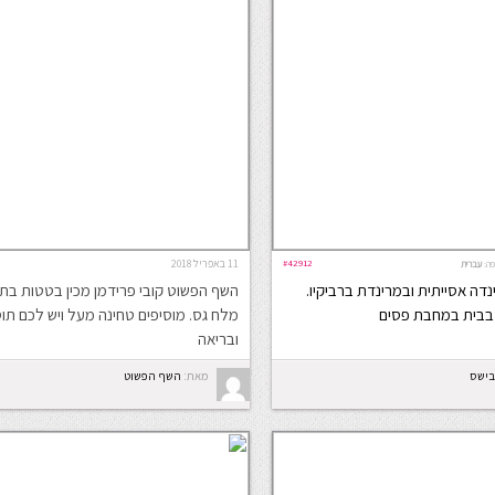
#42912
11 באפריל 2018
ה:
עברית
דה אסייתית ובמרינדת ברביקיו.
השף הפשוט קובי פרידמן מכין בטטות בת
ו בבית במחבת פסים
מלח גס. מוסיפים טחינה מעל ויש לכם ת
ובריאה
מאת:
השף הפשוט