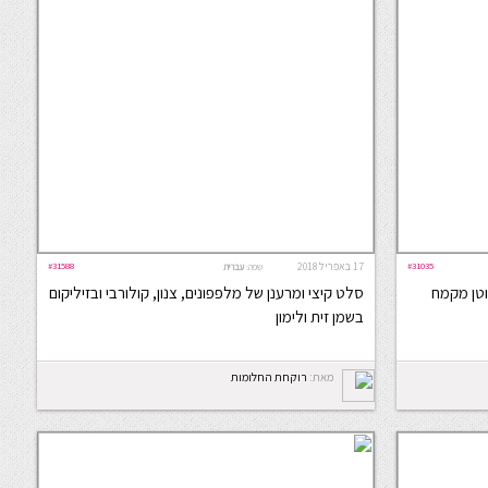
#31035
17 באפריל 2018
#31588
שפה:
עברית
וטן מקמח
סלט קיצי ומרענן של מלפפונים, צנון, קולורבי ובזיליקום
בשמן זית ולימון
מאת:
רוקחת החלומות