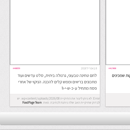
#42908
8 באפריל 2018
#48859
ות שמכינים
לחם טחינה טבעוני, גרנולה ביתית, סלט עדשים ועוד
מתכונים בריאים וממש קלים להכנה. הניקוי של אחרי
פסח מתחיל ע-כ-ש-י-ו!
Error: לא ניתן ליצור את התיקייה wp-content/uploads/2026/08. יש
לבדוק שתיקיית האב שלה ניתנת לכתיבה.
מאת:
FoodPage Team