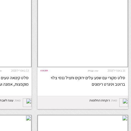
16 באפריל 2018
#34169
13 באפריל 2018
שפה:
עברית
שפ
סלט מקורי עם שפע עלים ירוקים וחציל ננסי צלוי
סלט קינואה טעים 
ברוטב ויניגרט רימונים
מוקפצות, אפונה וע
מאת:
רוקחת החלומות
מאת:
עוגה לשבת