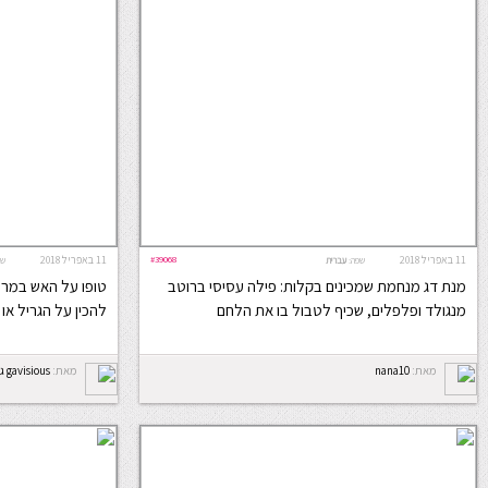
11 באפריל 2018
#39068
11 באפריל 2018
שפה:
עברית
שפ
מנת דג מנחמת שמכינים בקלות: פילה עסיסי ברוטב
טופו על האש במרינ
מנגולד ופלפלים, שכיף לטבול בו את הלחם
להכין על הגריל א
מאת:
nana10
מאת:
gavisious גבישס