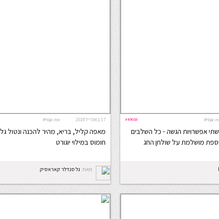
#49018
17 באפריל 2018
ה:
עברית
שפה:
עברית
שתי אפשרויות הגשה - כל השלבים
מאפה קליל, בריא, מהיר להכנה ונטול גל
וספת מושלמת על שולחן החג
חומוס במילוי יוגורט
מאת:
גל סנדלר קאראסיק