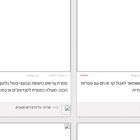
#48959
13 באפריל 2018
ה:
עברית
שפה:
עברית
שאפשר לאכול קר או חם עם פטריות
ממרח עדשים כתומות טבעוני ונטול גלוטן,
ירית
הכנה. מעולה כממרח לסנדוויצ'ים או כמט
מאת:
יערית - כל הדברים הטובים