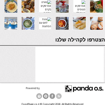
9 באפריל 2018
#39078
9 באפריל 2018
#48879
סטייק קרפיון עם רוטב
סלמון ברוטב חרדל וסילאן
פלפלים בנוסח סיציליה
verde casino
הצטרפו לקהילה שלנו
3 באפריל 2018
#35243
4 באפריל 2018
#30349
דג סלמון חגיגי וקליל
דגים ברוטב לימון, כוסברה
ועגבניה
Powered by
FoodPage.co.il © Copyright 2018, All Rights Reserved