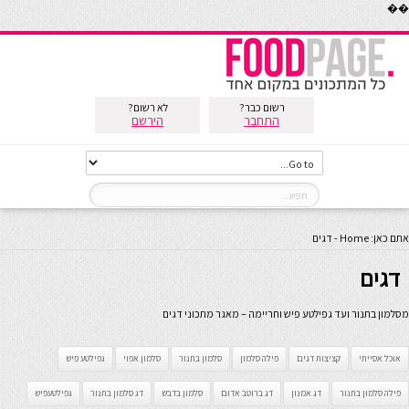
��
רשום כבר?
לא רשום?
התחבר
הירשם
אתם כאן:
Home
-
דגים
דגים
מסלמון בתנור ועד גפילטע פיש וחריימה – מאגר מתכוני דגים
אוכל אסייתי
קציצות דגים
פילה סלמון
סלמון בתנור
סלמון אפוי
גפילטע פיש
פילה סלמון בתנור
דג אמנון
דג ברוטב אדום
סלמון בדבש
דג סלמון בתנור
גפילטעפיש