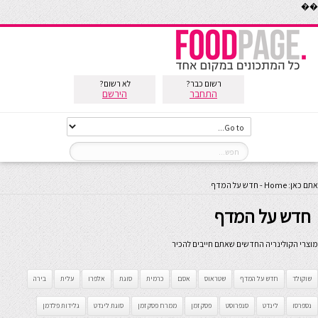
��
רשום כבר?
לא רשום?
התחבר
הירשם
אתם כאן:
Home
-
חדש על המדף
חדש על המדף
מוצרי הקולינריה החדשים שאתם חייבים להכיר
שוקולד
חדש על המדף
שטראוס
אסם
כרמית
סוגת
אלפרו
עלית
בירה
נספרסו
לינדט
סנפרוסט
פסק זמן
ממרח פסק זמן
סוגת לינדט
גלידות פלדמן