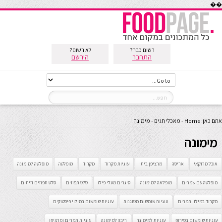
��
רשום כבר?
לא רשום?
התחבר
הירשם
אתם כאן:
Home
-
מאכלי חגים
-
מימונה
מימונה
אוכל מרוקאי
אריסה
מרציפן ביתי
עוגיות מקרוד
מקרוד
מופלטה
מופלטה למימונה
מופלטה עם שמרים
מופלאה למימונה
סיגרים מעלי פילו
סלט תפוזים
סלט תפוזים וזיתים
מקרוד במילוי תמרים
עוגיות שומשום מטוגנות
עוגיות שומשום במילוי פיסטוקים
עוגיות שומשום בסירופ
עוגיות למימונה
ריבה למימונה
עוגיות תמרים ומרציפן