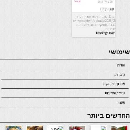
25 ביולי 2013
#7037
עוגיות יו יו
Error: לא ניתן ליצור את התיקייה
wp-content/uploads/2026/08. יש
לבדוק שתיקיית האב שלה ניתנת
לכתיבה.
FoodPage Team
seriöse online casinos österreich
שימושי
אודות
כתבו לנו
מתכון מכל מקום
שאלות ותשובות
תקנון
online casino
החדשים ביותר