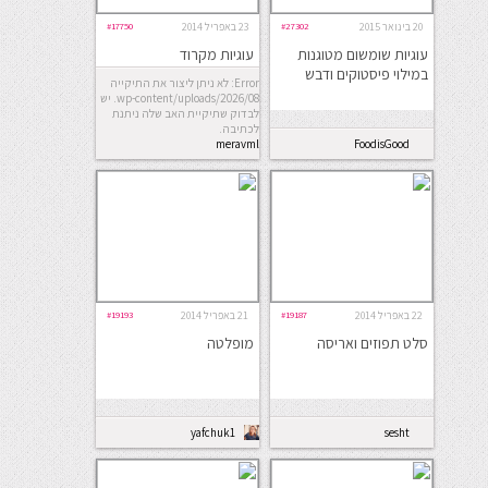
20 בינואר 2015
#27302
23 באפריל 2014
#17750
עוגיות שומשום מטוגנות
עוגיות מקרוד
במילוי פיסטוקים ודבש
Error: לא ניתן ליצור את התיקייה
wp-content/uploads/2026/08. יש
לבדוק שתיקיית האב שלה ניתנת
לכתיבה.
meravml
FoodisGood
22 באפריל 2014
#19187
21 באפריל 2014
#19193
סלט תפוזים ואריסה
מופלטה
yafchuk1
sesht