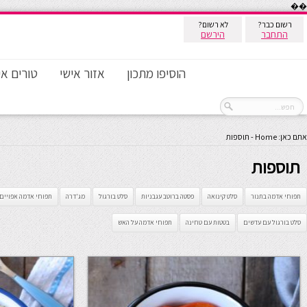
��
רשום כבר?
לא רשום?
התחבר
הירשם
הוסיפו מתכון
אזור אישי
טורים אי
אתם כאן:
Home
-
תוספות
תוספות
תפוחי אדמה בתנור
סלט קינואה
פסטה ברוטב עגבניות
סלט בורגול
מג'דרה
תפוחי אדמה אפויים
סלט בורגול עם עדשים
בטטות עם טחינה
תפוחי אדמה על האש