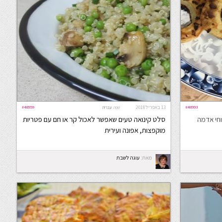
#48993
13 באפריל 2018
#48959
שפה:
עברית
וחי אדמה
סלט קינואה טעים שאפשר לאכול קר או חם עם פטריות
מוקפצות, אפונה ועירית
מאת:
עוגה לשבת