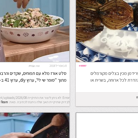
#48887
8 באפריל 2018
שפה:
עברית
רידמן מכין בצלים מקורמלים
סלט אורז מלא עם תפוחים, שקדים והרבה 
הדרת לכל ארוחה, בשרית או
מתוך "סופר שי לי", ערוץ diy, ערוץ 41 ב-HOT
ט
לבדוק שתיקיית האב שלה ניתנת לכתיבה.
מאת:
e Team