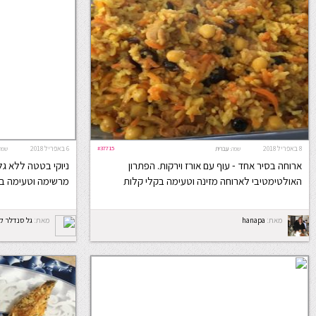
8 באפריל 2018
#37715
6 באפריל 2018
שפה:
עברית
שפה
ארוחה בסיר אחד - עוף עם אורז וירקות. הפתרון
ניוקי בטטה ללא גלו
האולטימטיבי לארוחה מזינה וטעימה בקלי קלות
מרשימה וטעימה במ
מאת:
hanapa
מאת:
גל סנדלר 