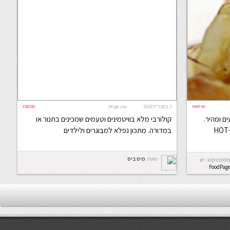
#48718
3 באפריל 2018
#30310
שפה:
עברית
ם ומהיר.
קולורבי מלא בוויטמינים וטעמים שמכינים בתנור או
במדורה. מתכון נפלא למבוגרים ולילדים
מאת:
מיס ביס
Error: לא ניתן ליצור את התיקייה wp-content/uploads/2026/08. יש
FoodPag