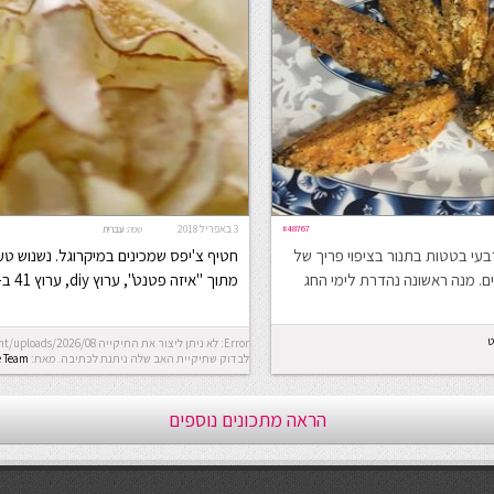
#48767
3 באפריל 2018
שפה:
עברית
עי בטטות בתנור בציפוי פריך של
חטיף צ'יפס שמכינים במיקרוגל. נשנוש טעי
ים. מנה ראשונה נהדרת לימי החג
מתוך "איזה פטנט", ערוץ diy, ערוץ 41 ב-HOT
ט
לבדוק שתיקיית האב שלה ניתנת לכתיבה.
מאת:
e Team
הראה מתכונים נוספים