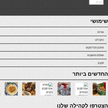
7slots
seriöse online casinos österreich
שימושי
אודות
כתבו לנו
מתכון מכל מקום
שאלות ותשובות
תקנון
online casino
החדשים ביותר
verde casino
הצטרפו לקהילה שלנו