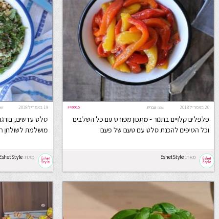
20 באפריל 2018
#49016
19 באפריל 2018
שפה:
עברית
שפ
פלפלים קלויים בתנור - מתכון מפורט עם כל השלבים
סלט עדשים, בורגול 
וכל הטיפים להכנת סלט עם טעם של פעם
מושלמת לשולחן ה
מאת:
EshetStyle
מאת:
EshetStyle