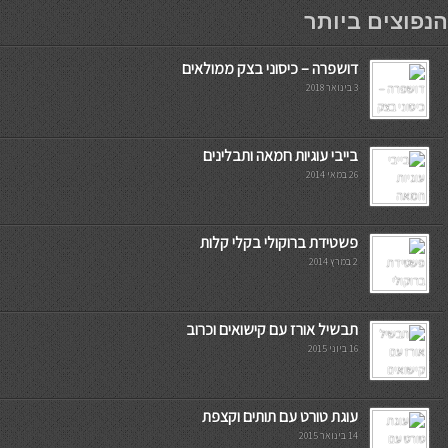
мостбет кг
הנפוצים ביותר
דושפרה – כיסוני בצק ממולאים
3 בינואר 2018
בייבי עוגיות חמאה ותבלינים
26 במאי 2014
פשטידת ברוקולי בקלי קלות
2 במרץ 2014
תבשיל אורז עם קישואים וכרוב
16 ביוני 2015
עוגת טורט עם תותים וקצפת
14 בינואר 2015