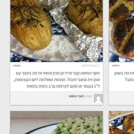
#49079
17 באפריל 2018
#49055
 אדמה בשמן
השף הפשוט קובי פרידמן מכין תפוחי אדמה בתנור עם
המנגל
שמן זית ועשבי תיבול. תוספת מושלמת ליום העצמאות,
ל"ג בעומר או סתם לארוחת ערב כיפית במיוחד
מאת:
השף הפשוט