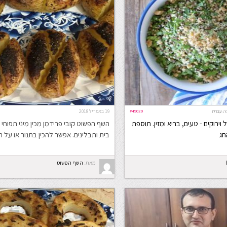
#49020
19 באפריל 2018
ה:
עברית
וירוקים - טעים, בריא ומזין. תוספת
השף הפשוט קובי פרידמן מכין מיני תפוחי
חג
בית ותבלינים. אפשר להכין בתנור או על 
מאת:
השף הפשוט