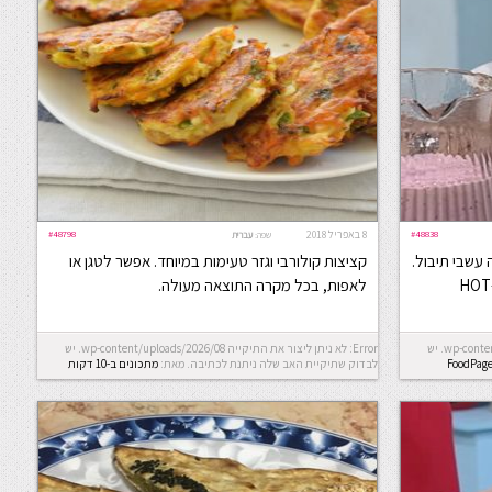
#48838
8 באפריל 2018
#48798
שפה:
עברית
עשבי תיבול.
קציצות קולורבי וגזר טעימות במיוחד. אפשר לטגן או
לאפות, בכל מקרה התוצאה מעולה.
Error: לא ניתן ליצור את התיקייה wp-content/uploads/2026/08. יש
Error: לא ניתן ליצור את התיקייה wp-content/uploads/2026/08. יש
FoodPag
לבדוק שתיקיית האב שלה ניתנת לכתיבה.
מאת:
מתכונים ב-10 דקות