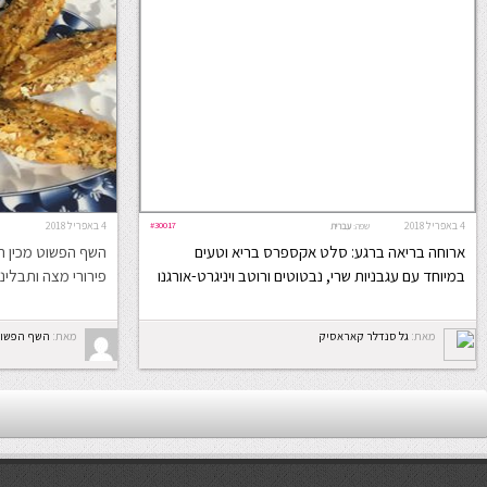
4 באפריל 2018
#30017
4 באפריל 2018
שפה:
עברית
ארוחה בריאה ברגע: סלט אקספרס בריא וטעים
השף הפשוט מכין רב
במיוחד עם עגבניות שרי, נבטוטים ורוטב ויניגרט-אורגנו
פירורי מצה ותבלינ
מאת:
גל סנדלר קאראסיק
מאת:
השף הפשו