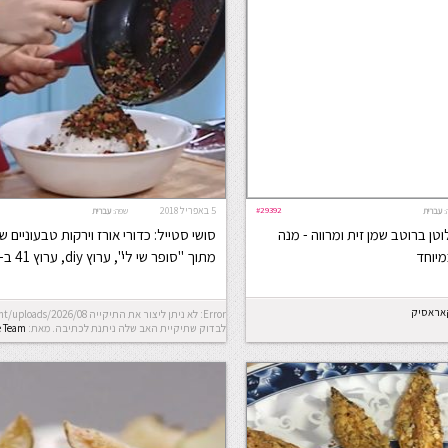
#29392
5 באפריל 2018
:
עברית
שפה:
עברית
טן ברוטב שמן זית ומרווה - מנה
סושי סטייל: כדורי אורז וירקות טבעוניים ש
יוחד
מתוך "סופר שי לי", ערוץ diy, ערוץ 41 ב-HOT
קאראסיק
לבדוק שתיקיית האב שלה ניתנת לכתיבה.
מאת:
e Team