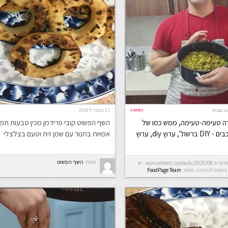
#48983
15 באפריל 2018
ה:
עברית
רה טעימה-טעימה, ממש כמו של
השף הפשוט קובי פרידמן מכין טבעות תפ
סבתא. מתוך "הכוכבים - DIY ברשת", ערוץ diy, ערוץ
אפויות בתנור עם שמן זית וטעם בצלצלי
מאת:
השף הפשוט
Error: לא ניתן ליצור את התיקייה wp-content/uploads/2026/08. יש
ניתנת לכתיבה.
מאת:
FoodPage Team