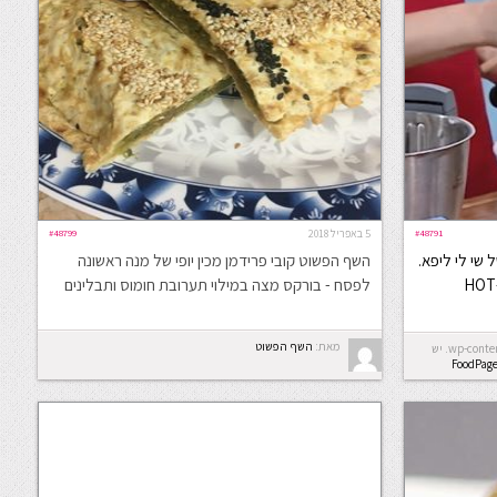
#48791
5 באפריל 2018
#48799
ל שי לי ליפא.
השף הפשוט קובי פרידמן מכין יופי של מנה ראשונה
לפסח - בורקס מצה במילוי תערובת חומוס ותבלינים
מאת:
השף הפשוט
Error: לא ניתן ליצור את התיקייה wp-content/uploads/2026/08. יש
FoodPag