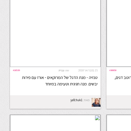
#36850
15 בפברואר 2018
#18539
שפה:
עברית
וטב דגים,
טנזיה - מנת הדגל של המרוקאים - אורז עם פירות
יבשים. מנה חגיגית וטעימה במיוחד
מאת:
yafchuk1