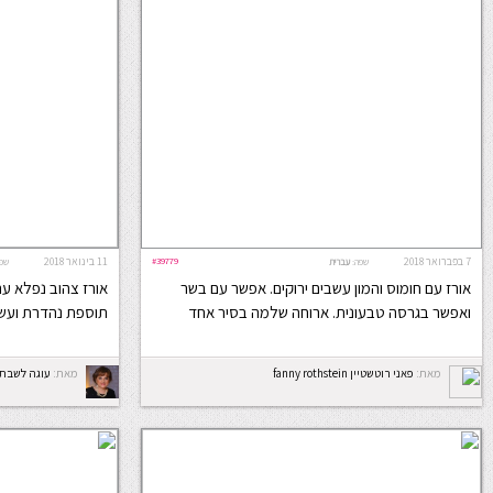
7 בפברואר 2018
#39779
11 בינואר 2018
שפה:
עברית
שפ
אורז עם חומוס והמון עשבים ירוקים. אפשר עם בשר
אורז צהוב נפלא עם 
ואפשר בגרסה טבעונית. ארוחה שלמה בסיר אחד
תוספת נהדרת ועש
מאת:
פאני רוטשטיין fanny rothstein
מאת:
עוגה לשבת