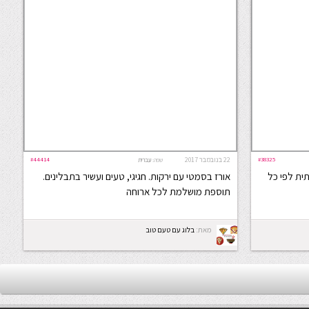
#38325
22 בנובמבר 2017
#44414
שפה:
עברית
תית לפי כל
אורז בסמטי עם ירקות. חגיגי, טעים ועשיר בתבלינים.
תוספת מושלמת לכל ארוחה
מאת:
בלוג עם טעם טוב