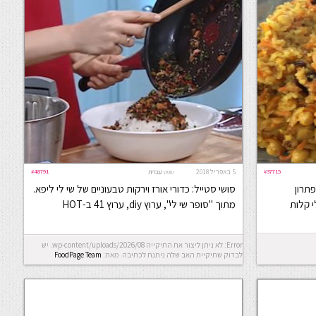
#37715
5 באפריל 2018
#48791
שפה:
עברית
פתרון
סושי סטייל: כדורי אורז וירקות טבעוניים של שי לי ליפא.
 קלות
מתוך "סופר שי לי", ערוץ diy, ערוץ 41 ב-HOT
Error: לא ניתן ליצור את התיקייה wp-content/uploads/2026/08. יש
לבדוק שתיקיית האב שלה ניתנת לכתיבה.
מאת:
FoodPage Team