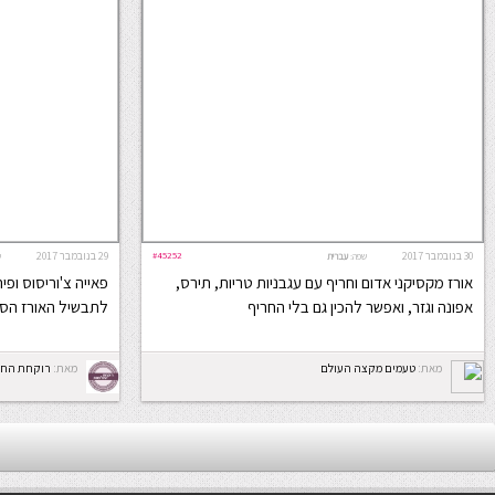
30 בנובמבר 2017
#45252
29 בנובמבר 2017
שפה:
עברית
ש
אורז מקסיקני אדום וחריף עם עגבניות טריות, תירס,
פאייה צ'וריסוס ופי
אפונה וגזר, ואפשר להכין גם בלי החריף
לתבשיל האורז הספ
מאת:
טעמים מקצה העולם
מאת:
רוקחת החל