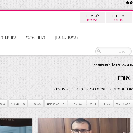
��
רשום כבר?
לא רשום?
התחבר
הירשם
הוסיפו מתכון
אזור אישי
טורים אי
אתם כאן:
Home
-
תוספות
-
אורז
אורז
אורז ירוק פרסי, אורז סיני מוקפץ ועוד מתכונים מעולים עם אורז
אוכל מרוקאי
מג'דרה
ריזוטו
תבשיל אורז
אורז עם עדשים
סלט אורז
אורז עם עוף
אושפ