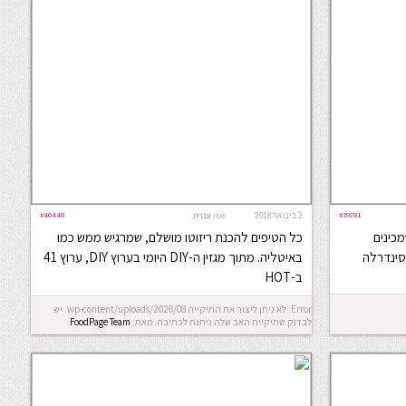
#39781
2 בינואר 2018
#46448
שפה:
עברית
מכינים
כל הטיפים להכנת ריזוטו מושלם, שמרגיש ממש כמו
סינדרלה
באיטליה. מתוך מגזין ה-DIY היומי בערוץ DIY, ערוץ 41
ב-HOT
Error: לא ניתן ליצור את התיקייה wp-content/uploads/2026/08. יש
לבדוק שתיקיית האב שלה ניתנת לכתיבה.
מאת:
FoodPage Team