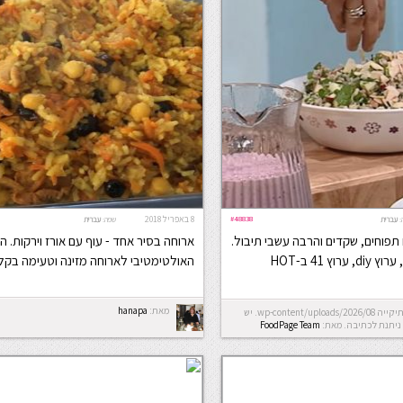
#48838
8 באפריל 2018
:
עברית
שפה:
עברית
תפוחים, שקדים והרבה עשבי תיבול.
ארוחה בסיר אחד - עוף עם אורז וירקות. ה
וץ 41 ב-HOT
האולטימטיבי לארוחה מזינה וטעימה בקלי
מאת:
hanapa
Error: לא ניתן ליצור את התיקייה wp-content/uploads/2026/08. יש
ניתנת לכתיבה.
מאת:
FoodPage Team