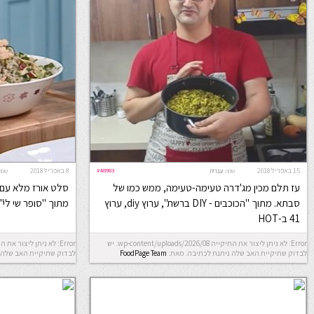
15 באפריל 2018
#48983
8 באפריל 2018
שפה:
עברית
שפה
עז תלם מכין מג'דרה טעימה-טעימה, ממש כמו של
סלט אורז מלא עם 
סבתא. מתוך "הכוכבים - DIY ברשת", ערוץ diy, ערוץ
מתוך "סופר שי לי", ערוץ diy, ער
41 ב-HOT
Error: לא ניתן ליצור את התיקייה wp-content/uploads/2026/08. יש
לבדוק שתיקיית האב שלה ניתנת לכתיבה.
מאת:
FoodPage Team
לבדוק שתיקיית האב שלה 