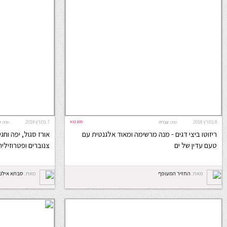
8 במרץ 2018
#32105
7 במרץ 2018
שפה:
עברית
שפה:
ע
ריזוטו ביצי דגים - מנה מרשימה ומאוד אלגנטית עם
אורז סגול, יפה וחג
טעם עדין של ים
צנוברים ופטרוזיליה
מאת:
החזיר המעופף
מאת:
סבתא אילנה