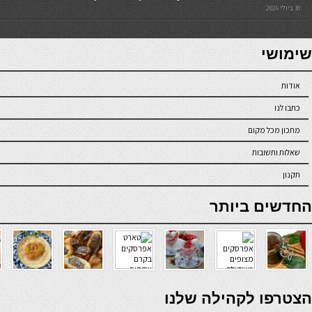
30 ביולי 2026
7slots
seriöse online casinos österreich
שימושי
אודות
כתבו לנו
מתכון מכל מקום
שאלות ותשובות
תקנון
online casino
החדשים ביותר
verde casino
הצטרפו לקהילה שלנו