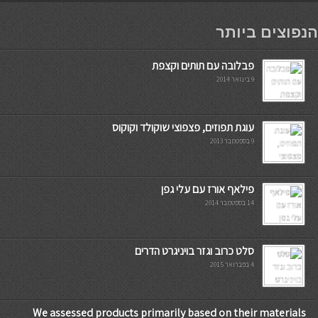
мостбет кг
הנפוצים ביותר
פבלובה עם תותים וקצפת
9 בינואר 2014
עוגת תפוזים, פצפוצי שוקולד וקוקוס
9 בספטמבר 2013
פילאף אורז עם עלי גפן
14 בספטמבר 2014
סלט כרוב וגזר בויניגרט הדרים
4 בפברואר 2015
We assessed products primarily based on their materials