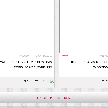
#41672
26 בנובמבר 2017
פה:
עברית
שפה:
עברית
רות ים - גרסה מעניינת במיוחד
פאייה פירות ים שחורה עם דיו דיונונים אמי
רדי המוכר
כללי הספר, ממש כמו בספרד
ומות
מאת:
החזיר המעופף
הראה מתכונים נוספים