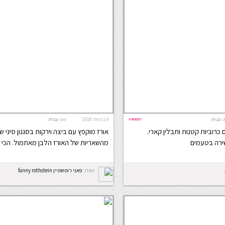
#46669
9 בינואר 2018
ה:
עברית
שפה:
עברית
כרוביות קטנות ותבלין קארי.
אורז מוקפץ עם ביצה וירקות בסגנון סיני ש
ירה בטעמים
מהשאריות של האורז הלבן מאתמול. הכי 
מאת:
פאני רוטשטיין fanny rothstein