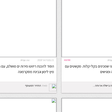
#32769
21 בפברואר 2018
ברית
שפה:
עברית
יגי שמכינים בקלי קלות. מקשטים עם
הסוד להכנת ריזוטו פירות ים מושלם, עם ר
 ומגישים
מיץ לימון וגבינת מסקרפונה
 בישלה ארוחה...
מאת:
החזיר המעופף