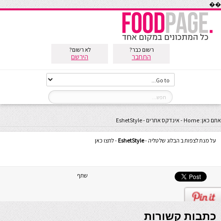
��
רשום כבר?
לא רשום?
התחבר
הירשם
אתם כאן:
Home
-
אינדקס אתרים
-
EshetStyle
על מנת לצפות ב הבלוג של טליה -
EshetStyle
- לחצו כאן
שתף
כתבות קשורות