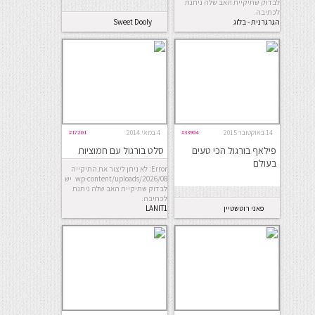
לבדוק שתיקיית האב שלה ניתנת
לכתיבה.
הגרגרנית - בלוג
Sweet Dooly
אוכל
14 באוקטובר 2015
#33904
4 במאי 2014
#17201
פילאף בורגול הכי טעים
סלט בורגול עם חמוציות
בעולם
Error: לא ניתן ליצור את התיקייה
wp-content/uploads/2026/08. יש
לבדוק שתיקיית האב שלה ניתנת
לכתיבה.
פאני רוטשטיין
LANIT1
fanny rothstein