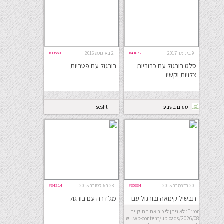
9 בינואר 2017
#41872
2 באוגוסט 2016
#39560
סלט בורגול עם כרוביות
בורגול עם פטריות
צלויות וקשיו
טעים בשבע
sesht
20 בדצמבר 2015
#35334
28 באוקטובר 2015
#34214
תבשיל קינואה ובורגול עם
מג’דרה עם בורגול
ירקות ועוף ברוטב אסיאתי
Error: לא ניתן ליצור את התיקייה
wp-content/uploads/2026/08. יש