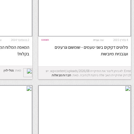
4 במרץ 2015
#28165
2 בנובמבר 2014
שפה:
עברית
שפ
פלוטים דקיקים בשני טעמים - שומשום וגרעינים
המאפה המלוח המו
ועגבניות מיובשות
בקלות!
מאת:
נטלי לוין
Error: לא ניתן ליצור את התיקייה wp-content/uploads/2026/08. יש
לבדוק שתיקיית האב שלה ניתנת לכתיבה.
מאת:
חברות מבשלות