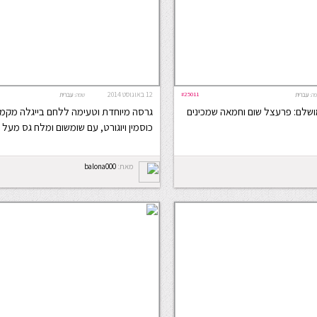
#25011
12 באוגוסט 2014
ה:
עברית
שפה:
עברית
שלם: פרעצל שום וחמאה שמכינים
גרסה מיוחדת וטעימה ללחם בייגלה מקמ
כוסמין ויוגורט, עם שומשום ומלח גס מעל
מאת:
balona000