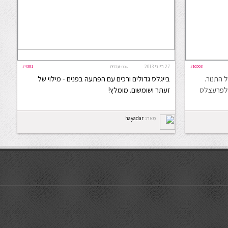
#16503
27 ביוני 2013
#4381
שפה:
עברית
 התנור.
בייגלס גדולים ורכים עם הפתעה בפנים - מילוי של
 לפרעצלס
זעתר ושומשום. מומלץ!
מאת:
hayadar