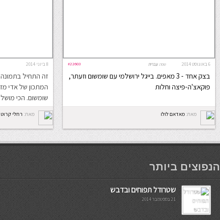
6 באוגוסט 2014
#22603
8 ביוני 2014
שפה:
עברית
בצק אחד - 3 מאפים. בייגל ירושלמי עם שומשום וזעתר,
זה התחיל בתמונה 
פוקאצ'ה-פיצה וחלות
המתכון של אדי מזר
שומשום. הכי מושל
מאת:
מאדאם לולו
מאת:
רחלי קרוט
мостбет кг
הנפוצים ביותר
שטרודל תפוחים ובדבש
21 בספטמבר 2014