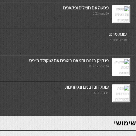
פסטה עם חצילים ופקאנים
19 במאי 2013
עוגת מרנג
10 בינואר 2018
פנקייק בננות וחמאת בוטנים עם שוקולד צ’יפס
20 בפברואר 2014
עוגת דובדבנים ונקטרינות
14 ביוני 2013
7slots
seriöse online casinos österreich
שימושי