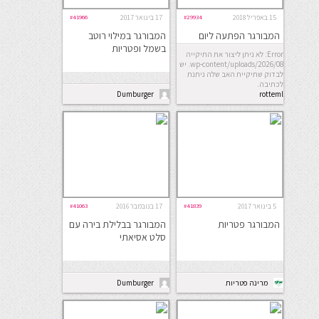
15 באפריל 2018
#29934
17 בינואר 2017
#41966
המבורגר הפתעה ליום
המבורגר במילוי רוטב
העצמאות
בשמל ופטריות
Error: לא ניתן ליצור את התיקייה
wp-content/uploads/2026/08. יש
לבדוק שתיקיית האב שלה ניתנת
לכתיבה.
Dumburger
rotteml
5 בינואר 2017
#41839
17 בנובמבר 2016
#41063
המבורגר פטריות
המבורגר בבלילת בירה עם
סלט אסיאתי
מרינה פטריות
Dumburger