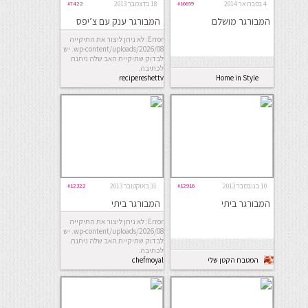
4 בפברואר 2014
#16659
18 בדצמבר 2013
#7422
המבורגר מושלם
המבורגר ענק עם צ’יפס
Error: לא ניתן ליצור את התיקייה
wp-content/uploads/2026/08. יש
לבדוק שתיקיית האב שלה ניתנת
לכתיבה.
recipereshettv
Home in Style
10 בנובמבר 2013
#12916
31 באוקטובר 2013
#12322
המבורגר ביתי
המבורגר ביתי
Error: לא ניתן ליצור את התיקייה
wp-content/uploads/2026/08. יש
לבדוק שתיקיית האב שלה ניתנת
לכתיבה.
המטבח הקטן שלי
chefmoyal