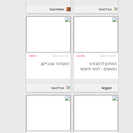
אוכל מעשי
Gourmeow
30 ביולי 2014
#22394
19 ביוני 2014
#18755
המתכון להמבורגר
המבורגר עם בייקון
המושלם – לגזור ולשמור
beygale
אוכל מעשי