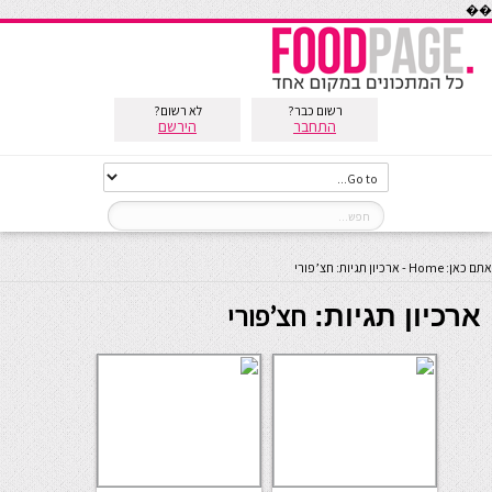
��
רשום כבר?
לא רשום?
התחבר
הירשם
אתם כאן:
Home
-
ארכיון תגיות: חצ’פורי
חצ’פורי
ארכיון תגיות: