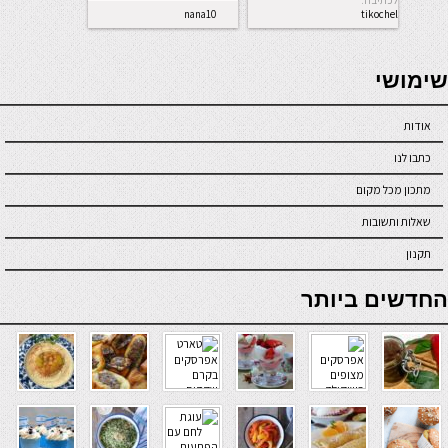
לכתיבה.
nana10
tikochel
seriöse online casinos österreich
שימושי
אודות
כתבו לנו
מתכון מכל מקום
שאלות ותשובות
תקנון
online casino
החדשים ביותר