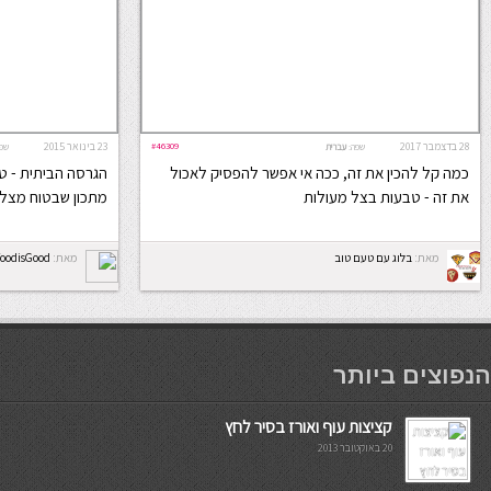
28 בדצמבר 2017
#46309
23 בינואר 2015
שפה:
עברית
שפ
כמה קל להכין את זה, ככה אי אפשר להפסיק לאכול
הגרסה הביתית - ט
את זה - טבעות בצל מעולות
מתכון שבטוח מצלי
מאת:
בלוג עם טעם טוב
מאת:
FoodisGood
мостбет кг
הנפוצים ביותר
קציצות עוף ואורז בסיר לחץ
20 באוקטובר 2013