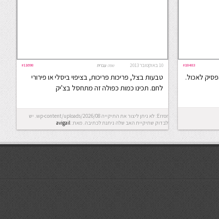
#18483
10 באוקטובר 2013
#11698
שפה:
עברית
סיק לאכול.
טבעות בצל, פריכות פריכות, בציפוי ביסלי או פירורי
לחם. תכינו כמות כפולה זה מתחסל בצ'יק
Error: לא ניתן ליצור את התיקייה wp-content/uploads/2026/08. יש
לבדוק שתיקיית האב שלה ניתנת לכתיבה.
מאת:
avigail