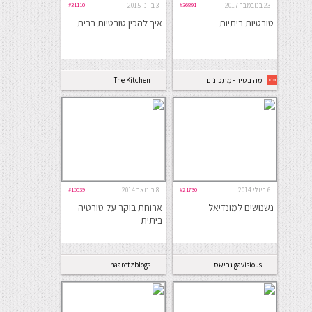
23 בנובמבר 2017
#36891
3 ביוני 2015
#31110
טורטיות ביתיות
איך להכין טורטיות בבית
מה בסיר - מתכונים
The Kitchen
ואוכל
Coach
6 ביולי 2014
#21730
8 בינואר 2014
#15539
נשנושים למונדיאל
ארוחת בוקר על טורטיה
ביתית
gavisious גבישס
haaretzblogs