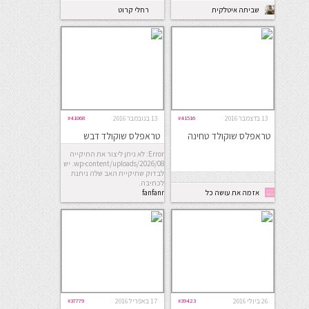
שביתה איטלקית
רחלי קרוט
13 בדצמבר 2016
#41516
13 בנובמבר 2016
#41068
טראפלס שוקולד טחינה
טראפלס שוקולד דבש
ולבנדר
Error: לא ניתן ליצור את התיקייה
wp-content/uploads/2026/08. יש
לבדוק שתיקיית האב שלה ניתנת
לכתיבה.
אז מה את עושה כל
fanfanr
היום
26 ביולי 2016
#39423
17 באפריל 2016
#37779