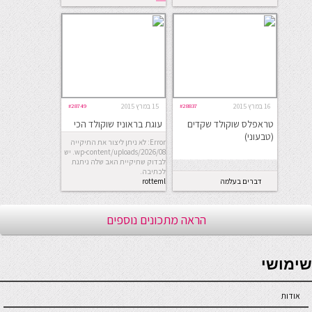
היום
16 במרץ 2015
#28837
15 במרץ 2015
#28749
טראפלס שוקולד שקדים
עוגת בראוניז שוקולד הכי
(טבעוני)
טעימה לפסח
Error: לא ניתן ליצור את התיקייה
wp-content/uploads/2026/08. יש
לבדוק שתיקיית האב שלה ניתנת
לכתיבה.
דברים בעלמה
rotteml
הראה מתכונים נוספים
seriöse online casinos österreich
שימושי
אודות