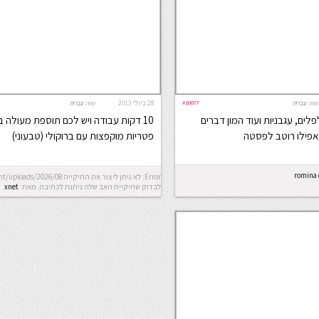
#16877
28 ביולי 2013
שפה:
עברית
שפה:
עברית
לים, עגבניות ועוד המון דברים
10 דקות עבודה ויש לכם תוספת מעולה ב
 אפילו רוטב לפסטה
פטריות מוקפצות עם ברוקולי (טבעוני)
romina 
לבדוק שתיקיית האב שלה ניתנת לכתיבה.
מאת:
xnet