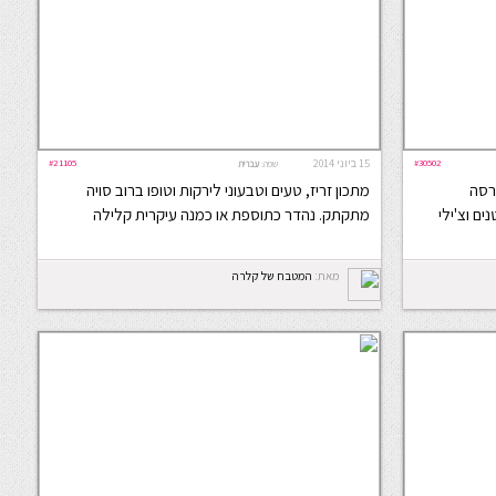
#30502
15 ביוני 2014
#21105
שפה:
עברית
גרסה
מתכון זריז, טעים וטבעוני לירקות וטופו ברוב סויה
ים וצ'ילי
מתקתק. נהדר כתוספת או כמנה עיקרית קלילה
מאת:
המטבח של קלרה