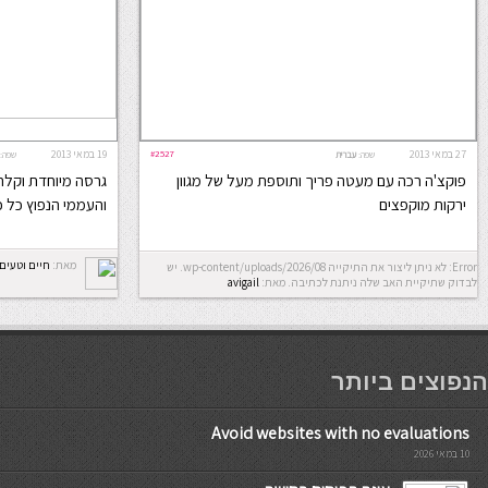
27 במאי 2013
#2527
19 במאי 2013
שפה:
עברית
שפה:
פוקצ'ה רכה עם מעטה פריך ותוספת מעל של מגוון
גרסה מיוחדת וקל
ירקות מוקפצים
והעממי הנפוץ כל 
מאת:
חיים וטעים 
Error: לא ניתן ליצור את התיקייה wp-content/uploads/2026/08. יש
לבדוק שתיקיית האב שלה ניתנת לכתיבה.
מאת:
avigail
мостбет кг
הנפוצים ביותר
Avoid websites with no evaluations
10 במאי 2026