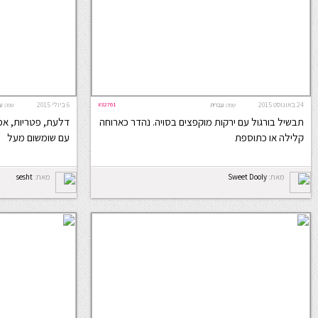
24 באוגוסט 2015
#32761
6 ביולי 2015
שפה:
עברית
שפה:
ע
תבשיל בורגול עם ירקות מוקפצים בסויה. נהדר כארוחה
דלעת, פטריות, אפו
קלילה או כתוספת
עם שומשום מעל
מאת:
Sweet Dooly
מאת:
sesht