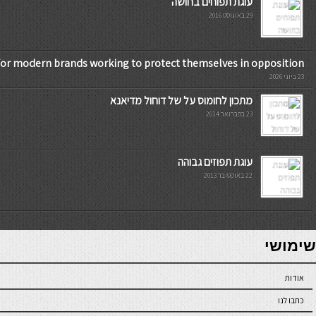
עוגת תפוחים בחושה
29 באוגוסט 2016
or modern brands working to protect themselves in opposition
23 ביוני 2026
מתכון לחומוס על של דוחול מדיאנא
23 בפברואר 2014
עוגת תפוזים גבוהה
22 באוקטובר 2013
7slots
seriöse online casinos österreich
שימושי
אודות
כתבו לנו