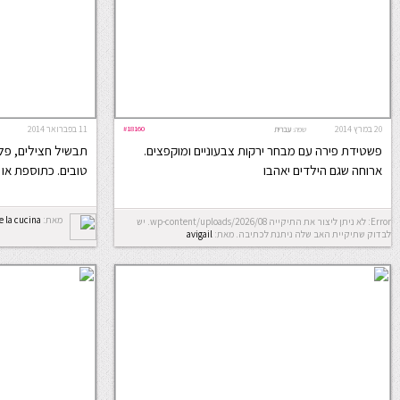
20 במרץ 2014
#18160
11 בפברואר 2014
שפה:
עברית
פשטידת פירה עם מבחר ירקות צבעוניים ומוקפצים.
תבשיל חצילים, פלפ
ארוחה שגם הילדים יאהבו
טובים. כתוספת או
מאת:
e la cucina
Error: לא ניתן ליצור את התיקייה wp-content/uploads/2026/08. יש
לבדוק שתיקיית האב שלה ניתנת לכתיבה.
מאת:
avigail