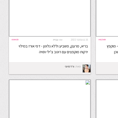
#42549
16 בנובמבר 2015
#34435
שפה:
עברית
 מוקפץ
בריא, מרענן, משביע וללא גלוטן - דפי אורז במילוי
ירקות מוקפצים עם רוטב צ'ילי וסויה
מאת:
ורד מיוני