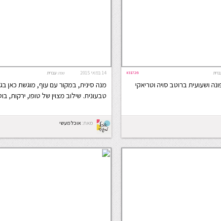
#31726
14 במאי 2015
ברית
שפה:
עברית
נה ושעועית ברוטב סויה וטריאקי
מנה סינית, במקור עם עוף, מוגשת כאן ב
טבעונית. שילוב מצוין של טופו, ירקות, בוטנ
מאת:
אוכל מעשי