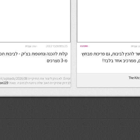
#12866
25 בספטמבר 2013
ה:
עברית
שפה:
עברית
ר להכין לביבות, גם פריכות מבחוץ
קלות להכנה ונחטפות בצ'יק - לביבות תפ
ם, ממרכיב אחד בלבד!
מ-3 מצרכים
The Kit
לבדוק שתיקיית האב שלה ניתנת לכתיבה.
מאת:
on119