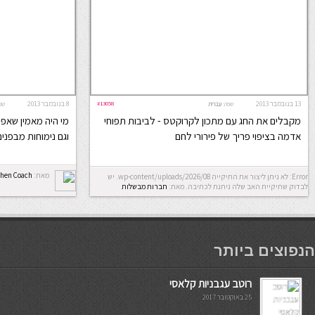
13 בנובמבר 2013
#13058
8 בנובמבר 2013
שפה:
עברית
שפ
מקבלים את החג עם מתכון לקרוקטס - לביבות תפוחי
מי היה מאמין שאפש
אדמה בציפוי פריך של פירורי לחם
וגם נימוחות מבפני
מאת:
chen Coach
Error: לא ניתן ליצור את התיקייה wp-content/uploads/2026/08. יש
לבדוק שתיקיית האב שלה ניתנת לכתיבה.
מאת:
חברות מבשלות
мостбет кг
הנפוצים ביותר
רוטב עגבניות קלאסי
25 באוקטובר 2017