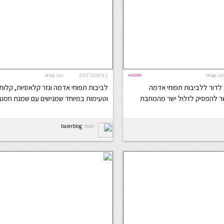
#45209
1 בדצמבר 2013
שפה:
עברית
שפה:
עברית
 לדור ללביבות תפוחי אדמה
לביבות תפוחי אדמה וגזר קלאסיות, קלות
ר להפסיק לזלול ישר מהמחבת
וטעימות במיוחד שמגישים עם שמנת חמוצ
מאת:
baierblog