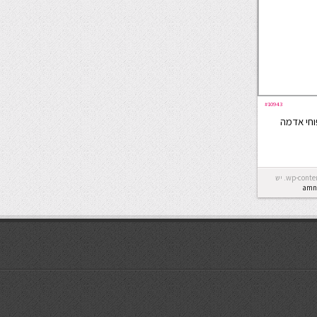
#10943
וחי אדמה
Error: לא ניתן ליצור את התיקייה wp-content/uploads/2026/08. יש
amn