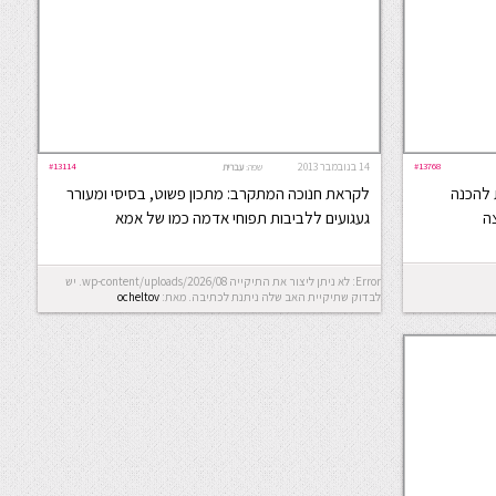
#13768
14 בנובמבר 2013
#13114
שפה:
עברית
 להכנה
לקראת חנוכה המתקרב: מתכון פשוט, בסיסי ומעורר
ה
געגועים ללביבות תפוחי אדמה כמו של אמא
Error: לא ניתן ליצור את התיקייה wp-content/uploads/2026/08. יש
לבדוק שתיקיית האב שלה ניתנת לכתיבה.
מאת:
ocheltov