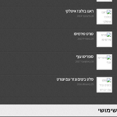
ראגו בולונז איטלקי
28 בדצמבר 2014
טורט טירמיסו
24 באפריל 2013
סופריטו עוף
18 באוקטובר 2017
סלט ביצים וגזר עם יוגורט
25 באוגוסט 2016
7slots
seriöse online casinos österreich
שימושי