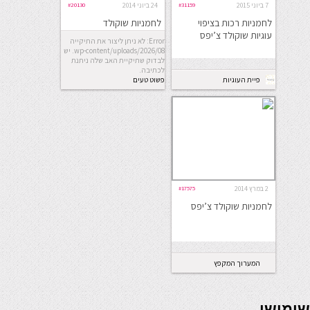
7 ביוני 2015
#31159
24 ביוני 2014
#20130
לחמניות רכות בציפוי
לחמניות שוקולד
עוגיות שוקולד צ’יפס
Error: לא ניתן ליצור את התיקייה
wp-content/uploads/2026/08. יש
לבדוק שתיקיית האב שלה ניתנת
לכתיבה.
פיית העוגיות
פשוט טעים
2 במרץ 2014
#17575
לחמניות שוקולד צ’יפס
המערוך המקפץ
seriöse online casinos österreich
שימושי