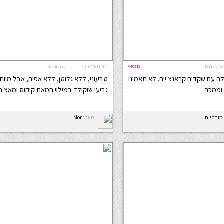
#40919
4 בינואר 2016
שפה:
עברית
שפה:
עברית
טלה עם שקדים קראנצ'יים. לא תאמינו
טבעוני, ללא גלוטן, ללא אפיה, אבל מיוחד
וממכר
גביעי שוקולד במילוי חמאת קוקוס ומאצ'ה
 מורחיים
מאת:
Mor