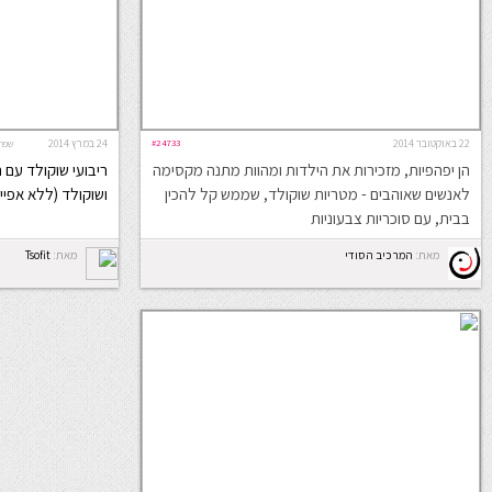
22 באוקטובר 2014
#24733
24 במרץ 2014
שפה
הן יפהפיות, מזכירות את הילדות ומהוות מתנה מקסימה
ריבועי שוקולד עם 
לאנשים שאוהבים - מטריות שוקולד, שממש קל להכין
ושוקולד (ללא אפיי
בבית, עם סוכריות צבעוניות
מאת:
המרכיב הסודי
מאת:
Tsofit