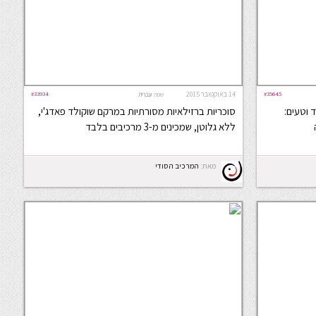
#35645
14 באוקטובר 2015
#33934
שפה:
עברית
 וטעים:
סוכריות ברזילאיות מסורתיות במרקם שוקולד פאדג'י,
ללא גלוטן, שמכינים מ-3 מרכיבים בלבד
מאת:
המרכיב הסודי