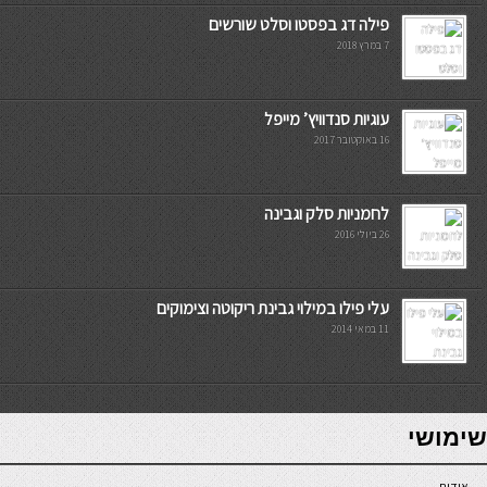
פילה דג בפסטו וסלט שורשים
7 במרץ 2018
עוגיות סנדוויץ’ מייפל
16 באוקטובר 2017
לחמניות סלק וגבינה
26 ביולי 2016
עלי פילו במילוי גבינת ריקוטה וצימוקים
11 במאי 2014
7slots
seriöse online casinos österreich
שימושי
אודות