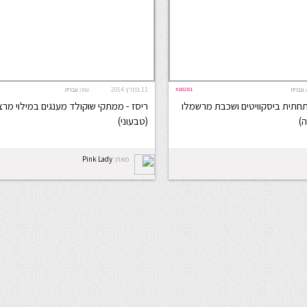
#18281
11 במרץ 2014
:
עברית
שפה:
עברית
תחתית ביסקוויטים ושכבת מרשמלו
ריסז - ממתקי שוקולד מענגים במילוי מרצי
ה)
(טבעוני)
מאת:
Pink Lady