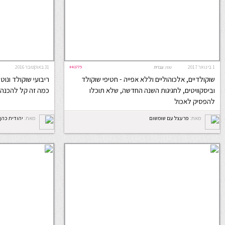
1 בינואר 2017
#41775
31 באוקטובר 2016
שפה:
עברית
שוקולדיים, אלכוהוליים וללא אפייה - חטיפי שוקולד
ריבועי שוקולד ונו
וביסקוויטים, לחגיגות השנה החדשה, שלא תוכלו
כמה זה קל להכנה 
להפסיק לאכול
מאת:
פרעצל עם שומשום
מאת:
יהודית כהן