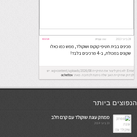
28 ביוני 2013
#2214
שפה:
עברית
מכינים בבית חטיפי קוקוס ושוקולד, ממש כמו כאלו
שקונים במכולת, ב-4 מרכיבים בלבד!
Error: לא ניתן ליצור את התיקייה wp-content/uploads/2026/08. יש
לבדוק שתיקיית האב שלה ניתנת לכתיבה.
מאת:
ocheltov
мостбет кг
הנפוצים ביותר
ממתק עוגת שוקולד עם קרם חלב
10 ביוני 2014