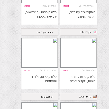
31 בדצמבר 2017
#46381
3 בינואר 2017
#41799
קוסקוס ורוד עם סלק,
סלט קוסקוס עם אדממה,
חמוציות ונענע
שעועית ובטטות
EshetStyle
gavisious גבישס
10 ביולי 2016
#39181
10 בדצמבר 2015
#26026
סלט קוסקוס עם גזר,
סלט קוסקוס, דלורית
חומוס, שקדים ונענע
והפתעות
קדימה אוכל
Balaboosta