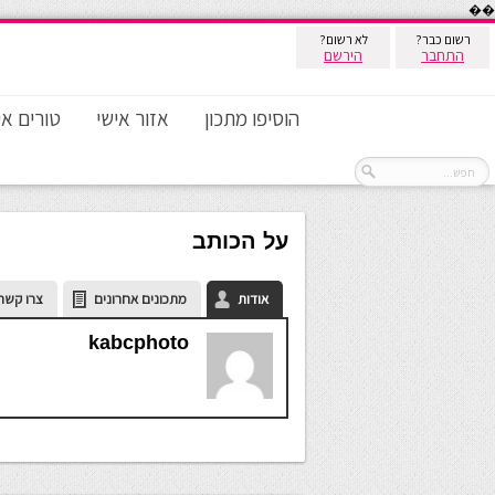
��
רשום כבר?
לא רשום?
התחבר
הירשם
הוסיפו מתכון
אזור אישי
טורים אי
על הכותב
אודות
מתכונים אחרונים
צרו קשר
kabcphoto