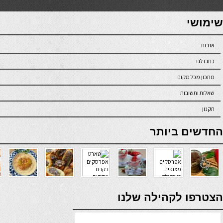
7slots
seriöse online casinos österreich
שימושי
אודות
כתבו לנו
מתכון מכל מקום
שאלות ותשובות
תקנון
online casino
החדשים ביותר
verde casino
הצטרפו לקהילה שלנו