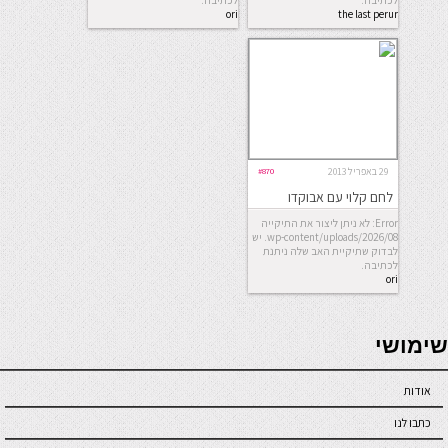
לכתיבה.
לכתיבה.
ori
the last perur
29 באפריל 2013
#870
לחם קלוי עם אבוקדו
וסלמון
Error: לא ניתן ליצור את התיקייה
wp-content/uploads/2026/08. יש
לבדוק שתיקיית האב שלה ניתנת
לכתיבה.
ori
seriöse online casinos österreich
שימושי
אודות
כתבו לנו