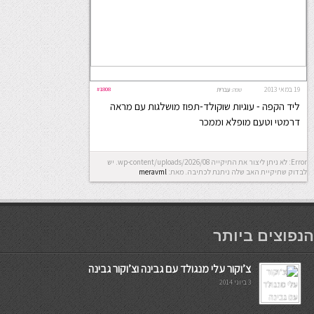
19 במאי 2013
#1808
שפה:
עברית
ליד הקפה - עוגיות שוקולד-תפוז מושלגות עם מראה
דרמטי וטעם מופלא וממכר
Error: לא ניתן ליצור את התיקייה wp-content/uploads/2026/08. יש
לבדוק שתיקיית האב שלה ניתנת לכתיבה.
מאת:
meravml
мостбет кг
הנפוצים ביותר
צ’וקור עלי מנגולד עם גבינה וצ’וקור גבינה
3 ביוני 2014