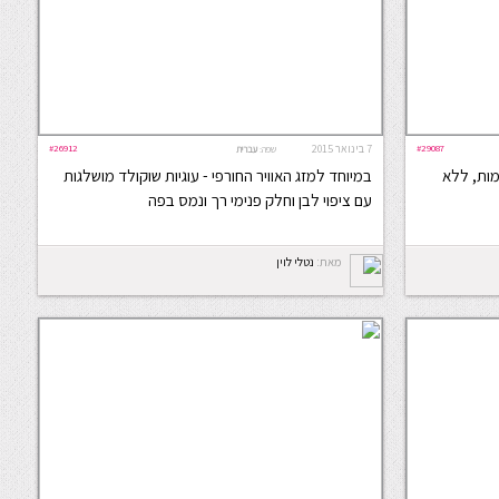
#29087
7 בינואר 2015
#26912
שפה:
עברית
מות, ללא
במיוחד למזג האוויר החורפי - עוגיות שוקולד מושלגות
עם ציפוי לבן וחלק פנימי רך ונמס בפה
מאת:
נטלי לוין