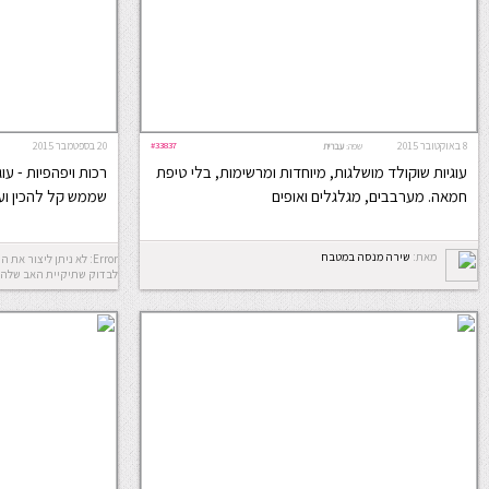
8 באוקטובר 2015
#33837
20 בספטמבר 2015
שפה:
עברית
עוגיות שוקולד מושלגות, מיוחדות ומרשימות, בלי טיפת
רכות ויפהפיות - עו
חמאה. מערבבים, מגלגלים ואופים
שממש קל להכין ועו
מאת:
שירה מנסה במטבח
לבדוק שתיקיית האב שלה 