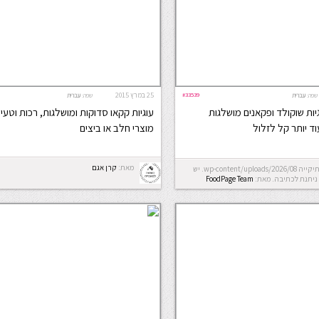
#33539
25 במרץ 2015
שפה:
עברית
שפה:
עברית
גיות שוקולד ופקאנים מושלגות
עוגיות קקאו סדוקות ומושלגות, רכות וטעי
ד יותר קל לזלול
מוצרי חלב או ביצים
מאת:
קרן אגם
Error: לא ניתן ליצור את התיקייה wp-content/uploads/2026/08. יש
ניתנת לכתיבה.
מאת:
FoodPage Team