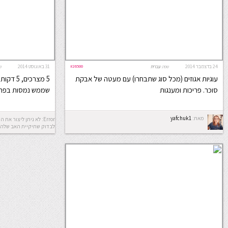
24 בדצמבר 2014
#26500
31 באוגוסט 2014
שפה:
עברית
ש
עוגיות אגוזים (מכל סוג שתבחרו) עם מעטה של אבקת
5 מצרכים
סוכר. פריכות ומענגות
שממש נמסות בפה
מאת:
yafchuk1
לבדוק שתיקיית האב שלה 