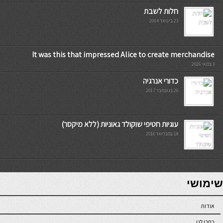
חלות לשבת
23 בינואר 2014
It was this that impressed Alice to create merchandise
3 במאי 2026
כדורי אנרגיה
26 בנובמבר 2017
עוגיות חטיפי שוקולד גאוניות (ללא מיקסר)
18 בפברואר 2016
7slots
seriöse online casinos österreich
שימושי
אודות
כתבו לנו