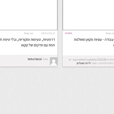
#23329
12 במרץ 2014
פה:
עברית
שפה:
עברית
, 5 דקות עבודה - עוגיות פקאן מושלגות
דרמטיות, טעימות ומקוריות, ובלי טיפת חמ
תפוז עם סדקים של קקאו
מאת:
bishul bezol
Error: לא ניתן ליצור את התיקייה wp-content/uploads/2026/08. יש
ניתנת לכתיבה.
מאת:
לייזה פאנלים