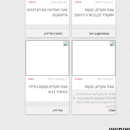
13 באפריל 2016
#37617
10 במאי 2015
#30342
עוגת שקדים, קוקוס
עוגה מופלאה עם דובדבנים
ושוקולד לבן (כשרה לפסח)
ופיסטוקים
gavisious גבישס
המטבח של סיון
23 במרץ 2015
#29031
3 בספטמבר 2013
#8972
עוגת שקדים, קוקוס
עוגת שקדים וקוקוס במילוי
ותפוזים לפסח
פטיסייר דבש
Error: לא ניתן ליצור את התיקייה
wp-content/uploads/2026/08. יש
לבדוק שתיקיית האב שלה ניתנת
לכתיבה.
Chen
נטלי לוין
seriöse online casinos österreich
שימושי