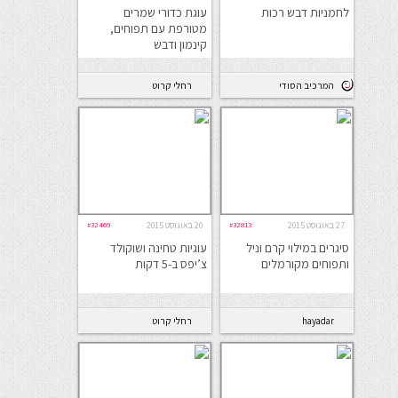
לחמניות דבש רכות
עוגת כדורי שמרים
מטורפת עם תפוחים,
קינמון ודבש
המרכיב הסודי
רחלי קרוט
27 באוגוסט 2015
#32813
20 באוגוסט 2015
#32469
סיגרים במילוי קרם וניל
עוגיות טחינה ושוקולד
ותפוחים מקורמלים
צ’יפס ב-5 דקות
hayadar
רחלי קרוט