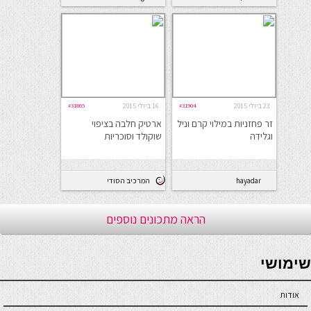
23 ביולי 2015
#31904
16 ביולי 2015
#31865
זר פחזניות במילוי קרם וניל
ארטיק חלבה בציפוי
וגלידה
שוקולד וסוכריות
hayadar
המרכיב הסודי
הראה מתכונים נוספים
seriöse online casinos österreich
שימושי
אודות