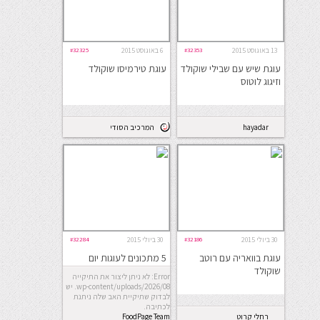
13 באוגוסט 2015
#32353
6 באוגוסט 2015
#32325
עוגת שיש עם שבילי שוקולד
עוגת טירמיסו שוקולד
וזיגוג לוטוס
hayadar
המרכיב הסודי
30 ביולי 2015
#32186
30 ביולי 2015
#32284
עוגת בוואריה עם רוטב
5 מתכונים לעוגות יום
שוקולד
הולדת מושלמות
Error: לא ניתן ליצור את התיקייה
wp-content/uploads/2026/08. יש
לבדוק שתיקיית האב שלה ניתנת
לכתיבה.
רחלי קרוט
FoodPage Team