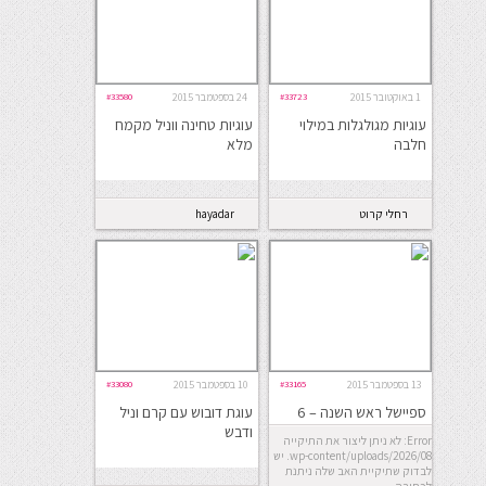
1 באוקטובר 2015
#33723
24 בספטמבר 2015
#33580
עוגיות מגולגלות במילוי
עוגיות טחינה ווניל מקמח
חלבה
מלא
רחלי קרוט
hayadar
13 בספטמבר 2015
#33165
10 בספטמבר 2015
#33080
ספיישל ראש השנה – 6
עוגת דובוש עם קרם וניל
קינוחים מעולים לחג
ודבש
Error: לא ניתן ליצור את התיקייה
wp-content/uploads/2026/08. יש
לבדוק שתיקיית האב שלה ניתנת