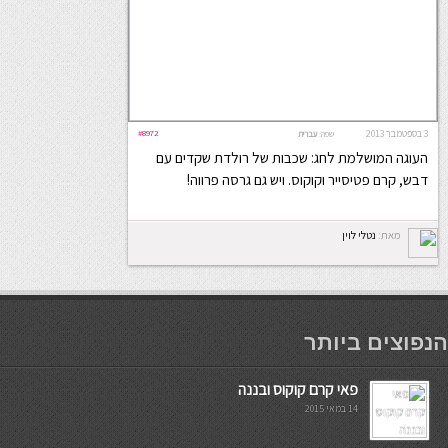
3 בספטמבר 2013
#8972
שפה:
עברית
העוגה המושלמת לחג: שכבות של רולדת שקדים עם
דבש, קרם פטיסייר וקוקוס. ויש גם גרסה פרווה!
מאת:
נטלי לוין
мостбет кг
הנפוצים ביותר
פאי קרם קוקוס ובננה
14 במאי 2015