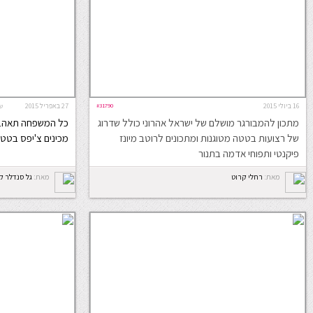
16 ביולי 2015
#31790
27 באפריל 2015
ש
מתכון להמבורגר מושלם של ישראל אהרוני כולל שדרוג
כל המשפחה תאהב -
של רצועות בטטה מטוגנות ומתכונים לרוטב מיונז
מכינים צ'יפס בטטה
פיקנטי ותפוחי אדמה בתנור
מאת:
רחלי קרוט
מאת:
גל סנדלר 