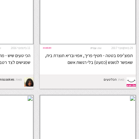
29 באוקטובר 2017
#44649
11 בדצמבר 2016
שפה:
עברית
ש
תפוצ'יפס בטטה - חטיף פריך, אפוי ובריא תוצרת בית,
הכי טעים שיש - מת
שאפשר לנשנש (כמעט) בלי רגשות אשם
שמגישים לצד רטבי
מאת:
הכל טעים
מאת:
miscookies