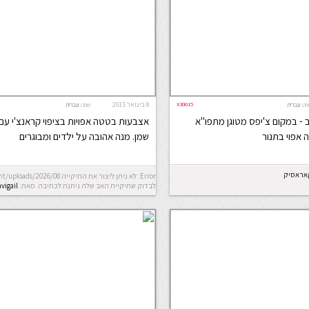
#30015
8 בינואר 2015
פה:
עברית
שפה:
עברית
 במקום צ'יפס מטוגן מתפו"א
אצבעות בטטה אפויות בציפוי קראנצ'י ע
 אפוי בתנור
שמן. מנה אהובה על ילדים ומבוגרים
קאראסיק
לבדוק שתיקיית האב שלה ניתנת לכתיבה.
מאת:
avigail