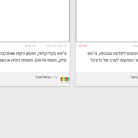
#21730
24 בפברואר 2014
ברית
שפה:
עברית
תכונים לסלסה עגבניות, צי’פס
צ'יפס בקלי קלות, מהמון ירקות שונים (בט
וד הפתעות לערב של כדורגל
סלק, תפוחי אדמה). תוספת כיפית או נשנו
מאת:
מבשל ואוכל