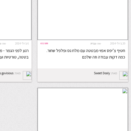
20 ביולי 2014
#22108
6 ביולי 2014
שפה:
עברית
שפה:
ע
חטיף צ’יפס אפוי מבטטה עם מלח גס ופלפל שחור.
רגע לפני הגמר - מ
כמה דקות עבודה וזה שלכם
בטטה, טורטיות וע
מאת:
Sweet Dooly
מאת:
gavisious גבישס