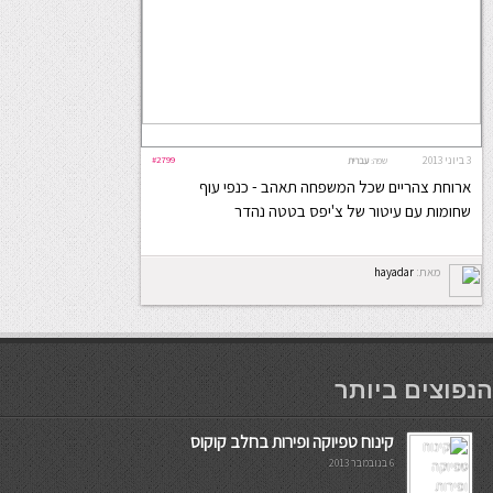
3 ביוני 2013
#2799
שפה:
עברית
ארוחת צהריים שכל המשפחה תאהב - כנפי עוף
שחומות עם עיטור של צ'יפס בטטה נהדר
מאת:
hayadar
мостбет кг
הנפוצים ביותר
קינוח טפיוקה ופירות בחלב קוקוס
6 בנובמבר 2013