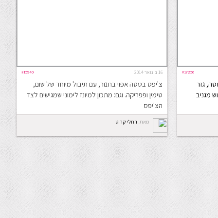
#17256
16 בינואר 2014
#15940
טה, גזר
צ'יפס בטטה אפוי בתנור, עם תיבול מיוחד של שום,
ש מגניב
טימין ופפריקה. וגם: מתכון למיונז לימוני שמגישים לצד
הצ'יפס
מאת:
רחלי קרוט