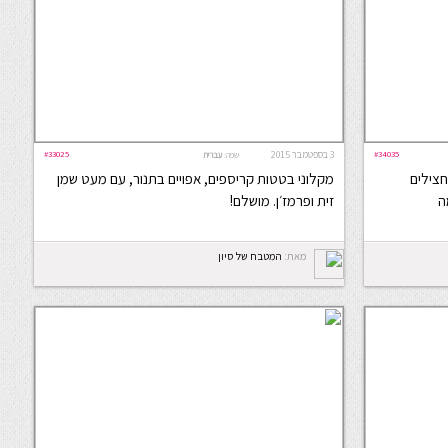
#34035
3 בספטמבר 2015
#33025
שפה:
עברית
חצילים
מקלוני בטטות קריספים, אפויים בתנור, עם מעט שמן
ה
זית ופרמז׳ן. מושלם!
מאת:
המטבח של סיון