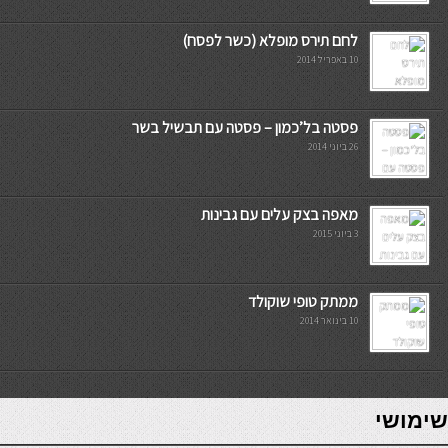
לחם תירס מופלא (כשר לפסח)
10 באפריל 2014
פסטה בל’כמון – פסטה עם תבשיל בשר
26 ביוני 2014
מאפה בצק עלים עם גבינות
3 ביוני 2015
ממתק טופי שוקולד
10 בינואר 2014
7slots
seriöse online casinos österreich
שימושי