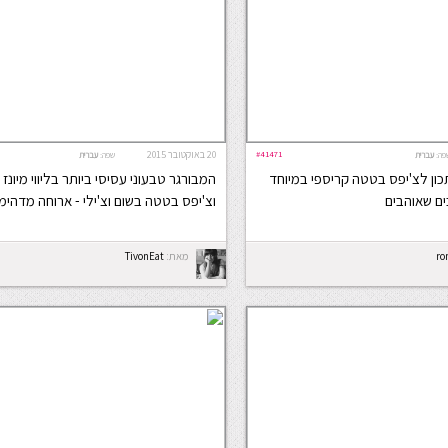
#41471
20 באוקטובר 2015
פה:
עברית
שפה:
עברית
כון לצ'יפס בטטה קריספי במיוחד
המבורגר טבעוני עסיסי ביותר בליווי מיונז 
ם שאוהבים
וצ'יפס בטטה בשום וצ'ילי - ארוחה מדהימ
ro
מאת:
TivonEat