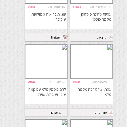
17 באוקטובר 2017
#42126
6 באוגוסט 2017
#43568
עוגיות טחינה פיסטוק
עוגיות בריאות ממולאות
מקמח כוסמין
שוקולד
קרן אגם
lifeitself
10 בדצמבר 2015
#35136
24 במאי 2015
#30068
עוגת יוגורט רכה מקמח
לחם כוסמין מלא עם קמח
מלא
שיפון ושיבולת שועל
מנת ילדים
גל סנדלר
קאראסיק