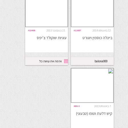
12 באוגוסט 2014
#22697
21 בנובמבר 2013
#13406
בייגלה כוסמין ויוגורט
עוגיות שוקולד צ’יפס
balona000
אז מה את עושה כל
היום
7 באוגוסט 2013
#8022
קיש דלעת וטופו (טבעוני)