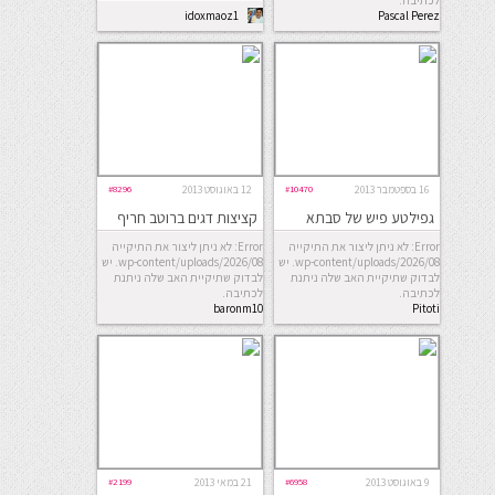
לכתיבה.
idoxmaoz1
Pascal Perez
Rubin
16 בספטמבר 2013
#10470
12 באוגוסט 2013
#8296
גפילטע פיש של סבתא
קציצות דגים ברוטב חריף
Error: לא ניתן ליצור את התיקייה
Error: לא ניתן ליצור את התיקייה
wp-content/uploads/2026/08. יש
wp-content/uploads/2026/08. יש
לבדוק שתיקיית האב שלה ניתנת
לבדוק שתיקיית האב שלה ניתנת
לכתיבה.
לכתיבה.
baronm10
Pitoti
9 באוגוסט 2013
#6958
21 במאי 2013
#2199