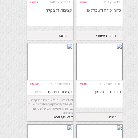
13 במרץ 2018
#31780
14 בפברואר 2018
#39703
כדורי פירה ודג בקלאו
קציצות דג בקלה
החזיר המעופף
sesht
28 בנובמבר 2017
#45257
1 בספטמבר 2014
#23420
קציצות דג סלמון
קציצות דגים עם כרובית
וקוסקוס
Error: לא ניתן ליצור את התיקייה
wp-content/uploads/2026/08. יש
לבדוק שתיקיית האב שלה ניתנת
לכתיבה.
FoodPage Team
sesht