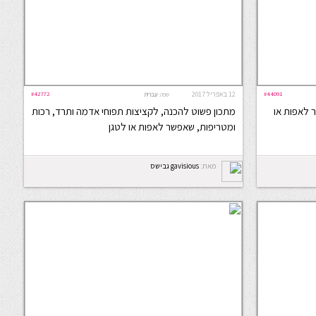
#44091
12 באפריל 2017
#42772
שפה:
עברית
 לאפות או
מתכון פשוט להכנה, לקציצות תפוחי אדמה ותרד, רכות
ומטריפות, שאפשר לאפות או לטגן
מאת:
gavisious גבישס