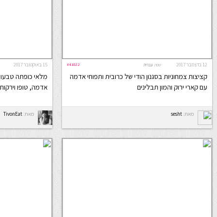
12 בדצמבר 2017
#41022
15 באוקטובר 2017
שפה:
עברית
קציצות צמחוניות בסגנון הודי של כרובית ותפוחי אדמה
מלאי כופתה טבעוני
עם קארי ירוק והמון תבלינים
אדמה, טופו וירקות
מאת:
sesht
מאת:
TivonEat