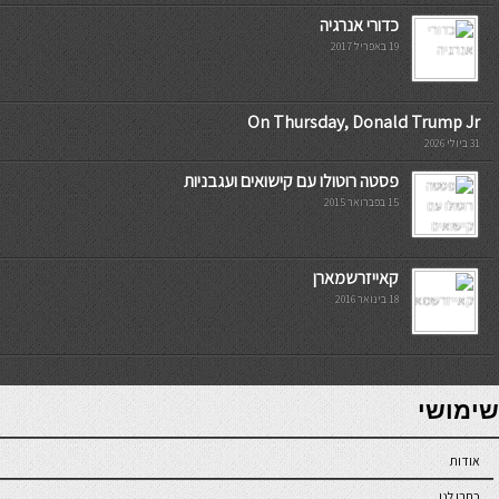
כדורי אנרגיה
19 באפריל 2017
On Thursday, Donald Trump Jr
31 ביולי 2026
פסטה רוטולו עם קישואים ועגבניות
15 בפברואר 2015
קאייזרשמארן
18 בינואר 2016
7slots
seriöse online casinos österreich
שימושי
אודות
כתבו לנו