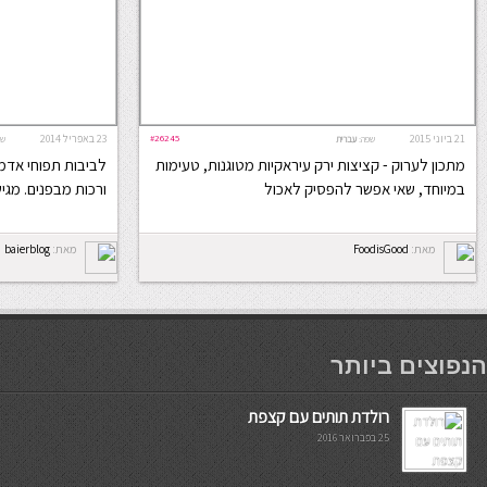
21 ביוני 2015
#26245
23 באפריל 2014
שפה:
עברית
שפ
מתכון לערוק - קציצות ירק עיראקיות מטוגנות, טעימות
לביבות תפוחי אדמ
במיוחד, שאי אפשר להפסיק לאכול
ורכות מבפנים. מגי
מאת:
FoodisGood
מאת:
baierblog
мостбет кг
הנפוצים ביותר
רולדת תותים עם קצפת
25 בפברואר 2016