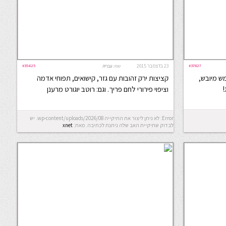
#37827
23 בדצמבר 2015
#35425
שפה:
עברית
ש מיובש,
קציצות ירק זהובות עם גזר, קישואים, תפוחי אדמה
!
וציפוי פירורי לחם פריך. וגם: רוטב יוגורט מרענן
Error: לא ניתן ליצור את התיקייה wp-content/uploads/2026/08. יש
לבדוק שתיקיית האב שלה ניתנת לכתיבה.
מאת:
xnet