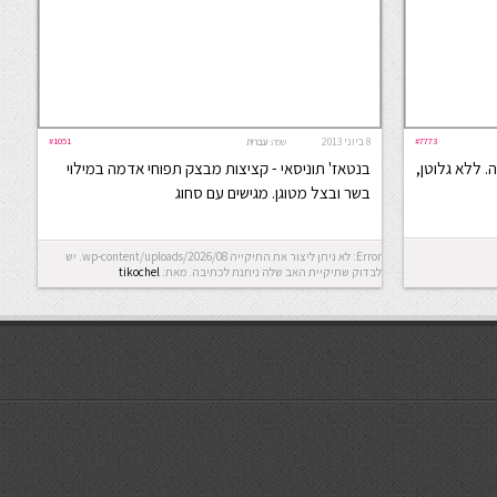
#7773
8 ביוני 2013
#1051
שפה:
עברית
. ללא גלוטן,
בנטאז' תוניסאי - קציצות מבצק תפוחי אדמה במילוי
בשר ובצל מטוגן. מגישים עם סחוג
Error: לא ניתן ליצור את התיקייה wp-content/uploads/2026/08. יש
לבדוק שתיקיית האב שלה ניתנת לכתיבה.
מאת:
tikochel