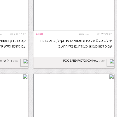
2 באפריל 2017
#42683
17 בינואר 2017
שפה:
עברית
שפ
שילוב מענג של פירה תפוחי אדמה וקייל, ברוטב תרד
קציצות ירק ותפוחי
עם סלמון מעושן. מעולה גם בלי הרוטב!
עם טחינה וסלט יר
מאת:
נעמי FOODS AND PHOTOS.COM
מאת:
רחלי קרוט