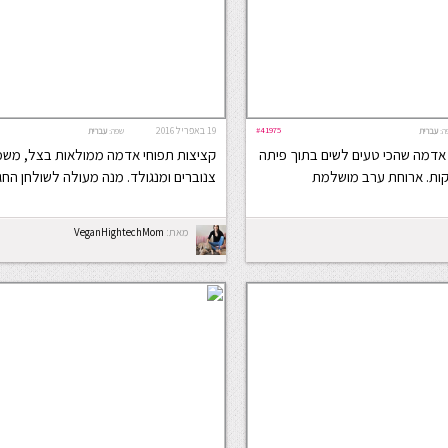
#41975
19 באפריל 2016
ה:
עברית
שפה:
עברית
 אדמה שהכי טעים לשים בתוך פיתה
קציצות תפוחי אדמה ממולאות בצל, משמ
קות. ארוחת ערב מושלמת
צנוברים ומנגולד. מנה מעולה לשולחן החג
מאת:
VeganHightechMom