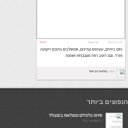
24 ביוני 2014
#21177
שפה:
עברית
ניוקי ביתיים, טעימים ועדינים, שמשלבים בתוכם ריקוטה
ותרד. וגם: רוטב רוזה מעגבניות ושמנת
מאת:
נפלאות הבישול
мостбет кг
הנפוצים ביותר
סירות פלפלים ממולאות במנגולד
27 בספטמבר 2017