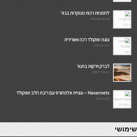
לחמניות רכות מנוקדות בגזר
29 באוגוסט 2016
עוגת שוקולד רכה ואוורירית
24 ביוני 2015
לברק וירקות בתנור
2 באפריל 2018
Havannets – עוגיית אלפחורס עם ריבת חלב ושוקולד
9 ביוני 2014
7slots
seriöse online casinos österreich
שימושי