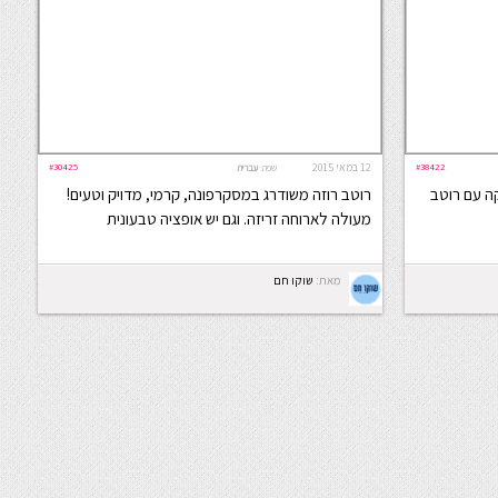
#38422
12 במאי 2015
#30425
שפה:
עברית
קה עם רוטב
רוטב רוזה משודרג במסקרפונה, קרמי, מדויק וטעים!
מעולה לארוחה זריזה. וגם יש אופציה טבעונית
מאת:
שוקו חם