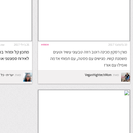
10 בדצמבר 2017
#45834
26 ביולי 2017
שפה:
מורן רסקין מכינה רוטב רוזה טבעוני עשיר וטעים
משמנת קשיו. מגישים עם פסטה, עם תפוחי אדמה
לאירוח ספונטני או
ואפילו עם אורז
מאת:
VeganHightechMom
מאת:
יערית - כל