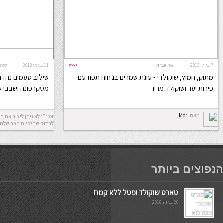
7 ביולי 2013
#5531
11 במאי 2013
שפה:
עברית
שפה:
מתוק, חמוץ, שוקולדי - עוגת שמרים בניחוח תפוז עם
שילוב טעמים נהדר
פירות יער ושוקולד מריר
מסקרפונה ושבבי ש
מאת:
Mor
לבדוק שתיקיית האב שלה 
мостбет кг
הנפוצים ביותר
טארט שוקולד ופטל ללא קמח
20 במרץ 2018