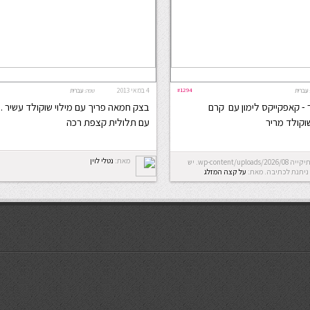
#1294
4 במאי 2013
עברית
שפה:
עברית
 - קאפקייקס לימון עם קרם
בצק חמאה פריך עם מילוי שוקולד עשיר .
וקולד מריר
עם תלולית קצפת רכה
מאת:
נטלי לוין
Error: לא ניתן ליצור את התיקייה wp-content/uploads/2026/08. יש
ניתנת לכתיבה.
מאת:
על קצה המזלג