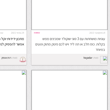
8 באוקטובר 2015
#33832
24 במאי 2015
שפה:
עוגיות מושחתות עם 3 סוגי שוקולד שמכינים ממש
מתכון ידידותי וקל 
בקלות. כוס חלב או תה ליד ויש לכם פינוק מתוק וטעים
אפשר להפסיק לנש
במיוחד
מאת:
hayadar
מאת:
רות אופק