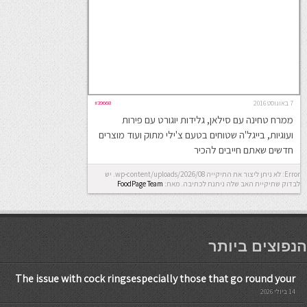
7 באוגוסט 2016
#39668
ממרח טחינה עם סילאן, גלידות יוגורט עם פירות
ועוגיות, בייגל'ה שטוחים בטעם צ'ילי מתוק ועוד מוצרים
חדשים שאתם חייבים להכיר
Error: לא ניתן ליצור את התיקייה wp-content/uploads/2026/08. יש
לבדוק שתיקיית האב שלה ניתנת לכתיבה.
מאת:
FoodPage Team
мостбет кг
הנפוצים ביותר
The issue with cock ringsespecially those that go round your
14 ביולי 2026