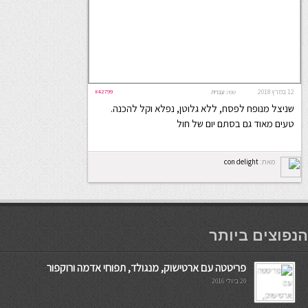
12 במרץ 2018
#42799
שפה:
עברית
שניצל מנופח לפסח, ללא גלוטן, נפלא וקל להכנה.
טעים מאוד גם בסתם יום של חול
מאת:
con delight
мостбет кг
הנפוצים ביותר
פריטטה עם ארטישוק, מנגולד, תפוחי אדמה ורוקפור
20 ביולי 2016