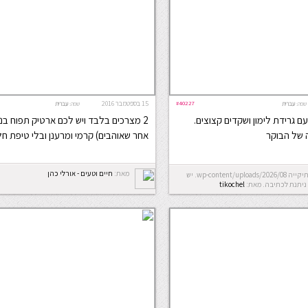
#40227
15 בספטמבר 2016
שפה:
עברית
שפה:
עברית
ם גרידת לימון ושקדים קצוצים.
2 מצרכים בלבד ויש לכם ארטיק תפוח בננ
של הבוקר
אחר שאוהבים) קרמי ומרענן ובלי טיפת ח
מאת:
חיים וטעים - אורלי כהן
Error: לא ניתן ליצור את התיקייה wp-content/uploads/2026/08. יש
ניתנת לכתיבה.
מאת:
tikochel