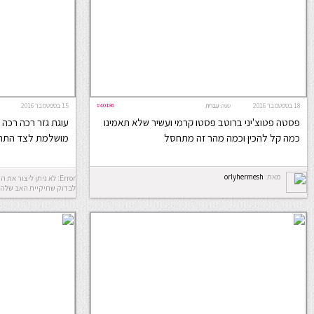
18 בספטמבר 2016
#40186
15 בספטמבר 2016
שפה:
עברית
פסטה פטוצ'יני ברוטב פסטו קרמי ועשיר שלא תאמינו
עוגת גזר רכה רכה ע
כמה קל להכין וכמה מהר זה מתחסל
מושלמת לצד התה 
מאת:
orlyhermesh
לבדוק שתיקיית האב שלה 