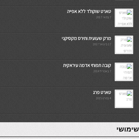
טארט שוקולד ללא אפייה
7 במאי 2017
מרק שעועית ותירס מקסיקני
17 בינואר 2017
קובה תפוחי אדמה עיראקית
7 באפריל 2014
טארט פרג
4 במרץ 2015
7slots
seriöse online casinos österreich
שימושי