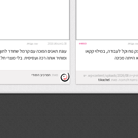
#40015
30 באוגוסט 2016
פה:
עברית
שפה:
עברית
 נוח וקל לעבודה, במילוי קקאו
עוגת תאנים הפוכה עם קרמל שחודר לתוך
א הייתה מכינה
ומותיר אותה רכה ועסיסית. בלי מוצרי חל
מאת:
המרכיב הסודי
Error: לא ניתן ליצור את התיקייה wp-content/uploads/2026/08. יש
ניתנת לכתיבה.
מאת:
tikochel