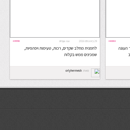
#40002
29 באוגוסט 2016
#39996
שפה:
עברית
 העוגה
לחמנית מחלב שקדים, רכות, טעימות ויפהפיות,
ב
שמכינים ממש בקלות
מאת:
orlyhermesh