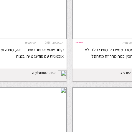
#40085
4 בספטמבר 2016
פה:
עברית
שפה:
עברית
ממכר ממש בלי מוצרי חלב. לא
קינוח שהוא ארוחה סופר בריאה, מזינה ומ
כין וכמה מהר זה מתחסל
אוכמניות עם פודינג צ'יה ובננות
- אורלי כהן
מאת:
orlyhermesh