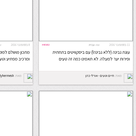
11 בספטמבר 2016
#40162
8 בספטמבר 2016
שפה:
עברית
ש
עוגת גבינה (ללא גבינה!) עם ביסקוויטים בתחתית
מתכון מושלם לפוק
ופירות יער למעלה. לא תאמינו כמה זה טעים
ומרכיב מפתיע וטעי
מאת:
חיים וטעים - אורלי כהן
מאת:
rlyhermesh