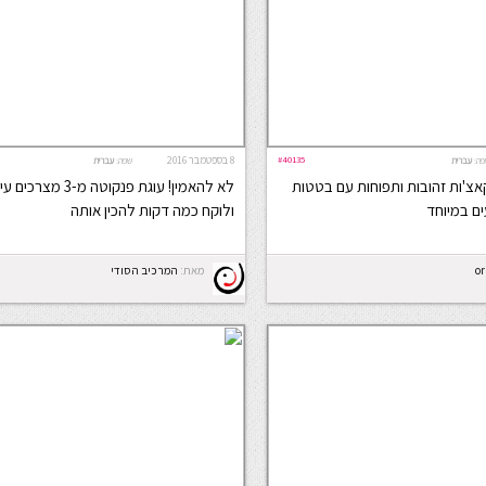
#40135
8 בספטמבר 2016
פה:
עברית
שפה:
עברית
אצ'ות זהובות ותפוחות עם בטטות
לא להאמין! עוגת פנקוטה 
ם במיוחד
ולוקח כמה דקות להכין אותה
o
מאת:
המרכיב הסודי