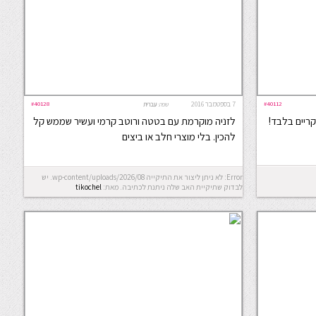
#40112
7 בספטמבר 2016
#40128
שפה:
עברית
מ-3 מצרכים עיקריים בלבד!
לזניה מוקרמת עם בטטה ורוטב קרמי ועשיר שממש קל
להכין. בלי מוצרי חלב או ביצים
Error: לא ניתן ליצור את התיקייה wp-content/uploads/2026/08. יש
לבדוק שתיקיית האב שלה ניתנת לכתיבה.
מאת:
tikochel