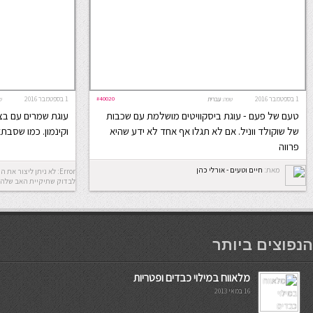
1 בספטמבר 2016
#40020
1 בספטמבר 2016
שפה:
עברית
ש
טעם של פעם - עוגת ביסקוויטים מושלמת עם שכבות
עוגת שמרים עם בצק
של שוקולד ווניל. אם לא תגלו אף אחד לא ידע שהיא
וקינמון. כמו שסבת
פרווה
מאת:
חיים וטעים - אורלי כהן
לבדוק שתיקיית האב שלה 
мостбет кг
הנפוצים ביותר
מלאווח במילוי כבדים ופטריות
16 במאי 2013