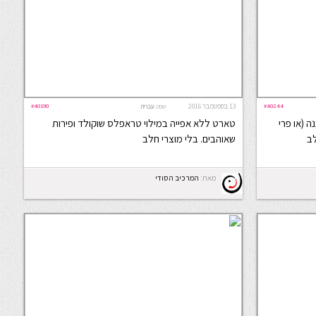
#40244
13 בספטמבר 2016
#40190
שפה:
עברית
ה (או פרי
טארט ללא אפייה במילוי טראפלס שוקולד ופירות
לב
שאוהבים. בלי מוצרי חלב
מאת:
המרכיב הסודי