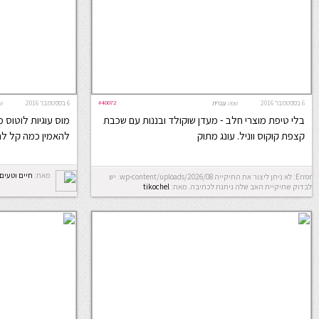
6 בספטמבר 2016
#40072
6 בספטמבר 2016
שפה:
עברית
ש
בלי טיפת מוצרי חלב - מעדן שוקולד ובננות עם שכבת
מוס עוגיות לוטוס 
קצפת קוקוס ווניל. עונג מתוק
להאמין כמה קל לה
מאת:
חיים וטעים 
Error: לא ניתן ליצור את התיקייה wp-content/uploads/2026/08. יש
לבדוק שתיקיית האב שלה ניתנת לכתיבה.
מאת:
tikochel