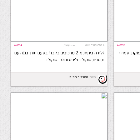
#40052
4 בספטמבר 2016
#40034
שפה:
עברית
פנקת. סמודי
גלידה ביתית מ-2 מרכיבים בלבד! בטעם תות-בננה עם
תוספת שוקולד צ'יפס ורוטב שוקולד
מאת:
המרכיב הסודי